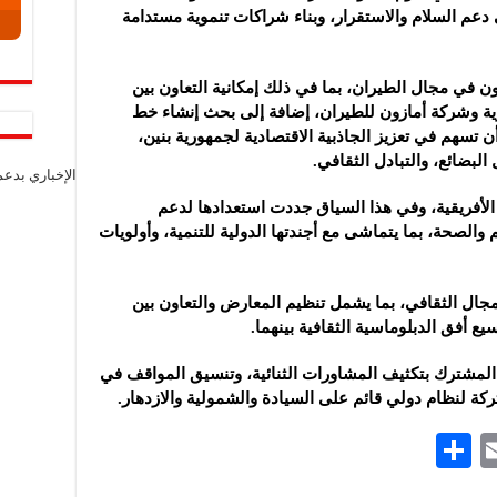
 دعم السلام والاستقرار، وبناء شراكات تنموية مستدامة
اون في مجال الطيران، بما في ذلك إمكانية التعاون بين
رية وشركة أمازون للطيران، إضافة إلى بحث إنشاء خط
 تسهم في تعزيز الجاذبية الاقتصادية لجمهورية بنين،
لبضائع، والتبادل الثقافي.
الإخباري بدع
 الأفريقية، وفي هذا السياق جددت استعدادها لدعم
م والصحة، بما يتماشى مع أجندتها الدولية للتنمية، وأولويات
لمجال الثقافي، بما يشمل تنظيم المعارض والتعاون بين
 أفق الدبلوماسية الثقافية بينهما.
المشترك بتكثيف المشاورات الثنائية، وتنسيق المواقف في
كة لنظام دولي قائم على السيادة والشمولية والازدهار.
S
E
h
m