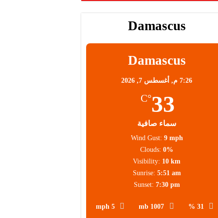
Damascus
Damascus
7:26 م,
أغسطس 7, 2026
33
°C
سماء صافية
Wind Gust:
9 mph
Clouds:
0%
Visibility:
10 km
Sunrise:
5:51 am
Sunset:
7:30 pm
5 mph
1007 mb
31 %