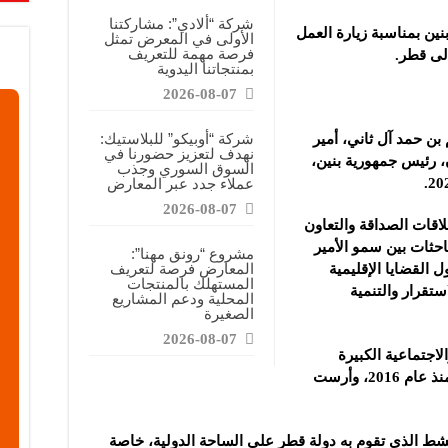
قابضة”: المعرض يشكل فرصة للقاء أصحاب الاختصاص وصناع القرار
شركة “ألادي”: مشاركتنا
ين بمناسبة زيارة العمل
الأولى في المعرض تمثل
ركتنا في المعرض تهدف إلى الترويج للموقع وتعزيز حضوره الإعلامي
فرصة مهمة للتعريف
إلى قطر.
بمنتجاتنا اليدوية
دات الصناعية”: شاركنا بالمعرض لدعم مرحلة إعادة الإعمار في سوريا
2026-08-07
شركة “أوبيكو” للبلاستيك:
ن حمد آل ثاني، أمير
نهدف لتعزيز حضورنا في
، رئيس جمهورية بنين،
السوق السوري وجذب
عملاء جدد عبر المعارض
2026-08-07
قات الصداقة والتعاون
حثات بين سمو الأمير
مشروع “رونق مهنا”:
المعارض فرصة لتعريف
 القضايا الإقليمية
المستهلك بالمنتجات
استقرار والتنمية
المحلية ودعم المشاريع
الصغيرة
2026-08-07
اجتماعية الكبيرة
وواسعة النطاق، التي أطلقتها حكومة بنين منذ عام 2016، وأرست
نشط الذي تقوم به دولة قطر على الساحة الدولية، خاصة