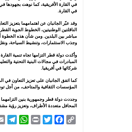
في القارة الأفريقية، كما نوهت بجهودها في
في القارة.
وقد عبّر الجانبان عن اهتمامهما بتعزيز التع
الناقلتين الوطنيتين، الخطوط الجوية القط
مباشر بين البلدين. ومن شأن هذه الخطوة أن
وجذب الاستثمارات، وتنشيط السياحة، ونقل ا
وأكدت دولة قطر التزامها تجاه تنمية القارة
المبادرات في مجالات البنية التحتية والتعلي
شركائها في أفريقيا.
كما اتفق الجانبان على تعزيز التعاون في ا
المؤسسات الثقافية والمتاحف، من أجل توسيع
وجددت دولة قطر وجمهورية بنين التزامهما 
المحافل متعددة الأطراف، وتعزيز رؤية مشتر
Te
W
P
T
F
C
le
h
ri
wi
ac
o