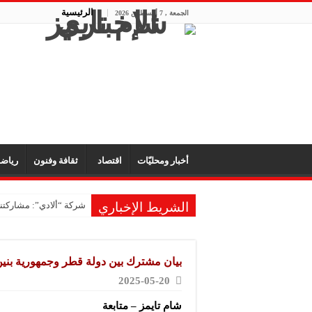
الرئيسية
الجمعة , 7 أغسطس 2026
أخبار ومحليّات
اقتصاد
ثقافة وفنون
رياض
الشريط الإخباري
شركة “ألادي”: مشاركتنا
شركة “أوبيكو” للبلاست
مشروع “رونق مهنا”: ال
بيان مشترك بين دولة قطر وجمهورية بنين
معمل “أكسجين نبك”: ال
2025-05-20
شركة “ريبال”: شاركنا 
شام تايمز – متابعة