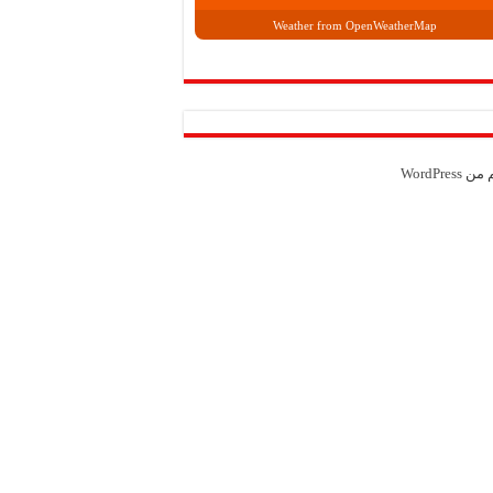
Weather from OpenWeatherMap
م من
WordPress