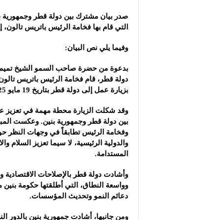
مجموعة “عمر الطيب ال
صدر بيان مشترك بين دولة قطر وجمهورية بن
موقع “نيوز بيردز”: مشا
التي قام بها فخامة الرئيس باتريس تالون، 
شركة “قمم الجودة للمع
وفيما يلي نص البيان:
بدعوة من حضرة صاحب السمو الشيخ تميم ب
دولة قطر، قام فخامة الرئيس باتريس تالون
بزيارة عمل إلى دولة قطر بتاريخ 19 مايو 2025.
وقد شكلت الزيارة محطة مهمة في تعزيز علا
بين دولة قطر وجمهورية بنين. وعكست المبا
وفخامة الرئيس تطابقاً في وجهات النظر حول
والدولية الرئيسية، لا سيما تعزيز السلام وال
المستدامة.
وأشادت دولة قطر بالإصلاحات الاقتصادية وال
دعائم النمو وتحديث المؤسسات.
ومن جانبها، أشادت جمهورية بنين بالدور ال