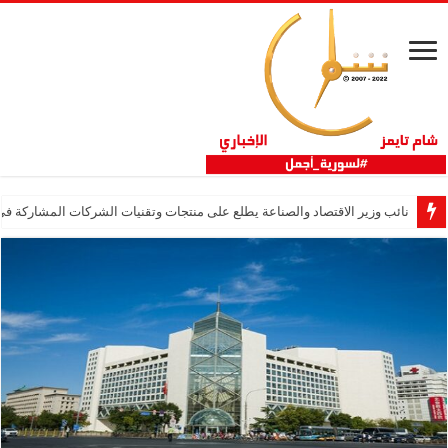
نائب وزير الاقتصاد والصناعة يطلع على منتجات وتقنيات الشركات المشاركة في “ثلاثية 