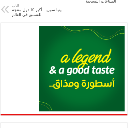
الصناعات النسيجية
p
n
التالي
بينها سوريا.. أكبر 10 دول منتجة
p
k
للفستق في العالم