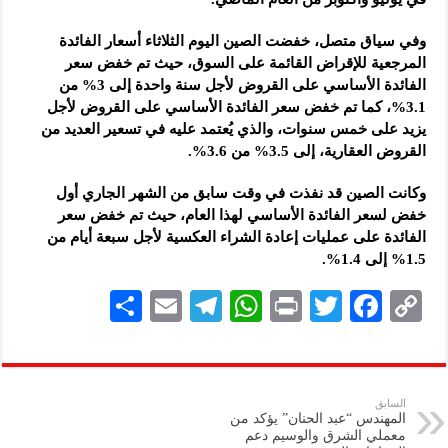
وفي سياق متصل، خفضت الصين اليوم الثلاثاء أسعار الفائدة
المرجعية للإقراض القائمة على السوق، حيث تم خفض سعر
الفائدة الأساسي على القروض لأجل سنة واحدة إلى 3% من
3.1%، كما تم خفض سعر الفائدة الأساسي على القروض لأجل
يزيد على خمس سنوات، والذي يُعتمد عليه في تسعير العديد من
القروض العقارية، إلى 3.5% من 3.6%.
وكانت الصين قد نفذت في وقت سابق من الشهر الجاري أول
خفض لسعر الفائدة الأساسي لهذا العام، حيث تم خفض سعر
الفائدة على عمليات إعادة الشراء العكسية لأجل سبعة أيام من
1.5% إلى 1.4%.
S
E
Te
W
P
T
F
C
h
m
le
h
ri
wi
ac
o
ar
ai
gr
at
nt
tt
eb
p
e
l
a
s
er
oo
y
السابق
المهندس “عبد الحنان” يؤكد من
m
A
k
Li
معملي الشرق والوسيم دعم