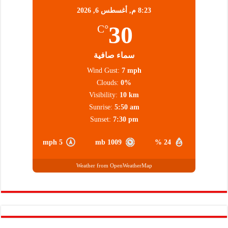
8:23 م,
أغسطس 6, 2026
30
°C
سماء صافية
Wind Gust:
7 mph
Clouds:
0%
Visibility:
10 km
Sunrise:
5:50 am
Sunset:
7:30 pm
5 mph
1009 mb
24 %
Weather from OpenWeatherMap