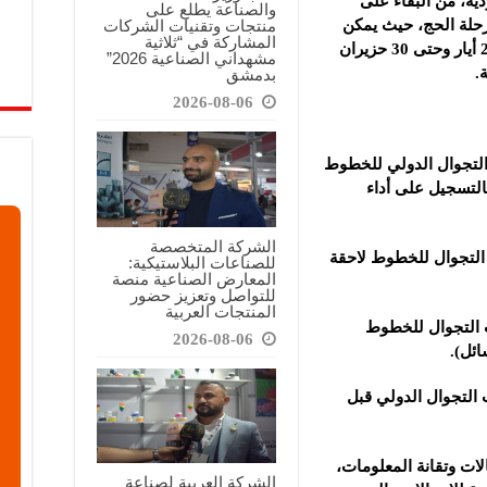
ية، من البقاء على
والصناعة يطلع على
منتجات وتقنيات الشركات
رحلة الحج، حيث يمكن
المشاركة في “ثلاثية
للحجاج الاستفادة من العرض اعتباراً من 20 أيار وحتى 30 حزيران
مشهداني الصناعية 2026”
بدمشق
2026-08-06
 التجوال الدولي للخطوط
بالتسجيل على أداء
الشركة المتخصصة
ات التجوال للخطوط لاحقة
للصناعات البلاستيكية:
المعارض الصناعية منصة
للتواصل وتعزيز حضور
المنتجات العربية
ات التجوال للخطوط
2026-08-06
ئل).
التجوال الدولي قبل
ات وتقانة المعلومات،
الشركة العربية لصناعة