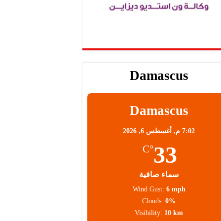
Damascus
Damascus
7:02 م,
أغسطس 6, 2026
33
°C
سماء صافية
Wind Gust:
6 mph
Clouds:
0%
Visibility:
10 km