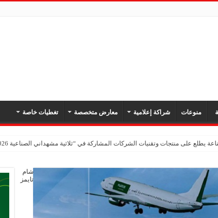
ة
منوعات
شراكة إعلامية
معارض متخصصة
تغطيات خاصة
عة يطلع على منتجات وتقنيات الشركات المشاركة في “ثلاثية مشهداني الصناعية 2026” بدمشق
شام
تايمز