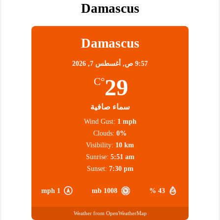
Damascus
Damascus
9:57 ص,
أغسطس 7, 2026
29
°C
سماء صافية
Wind Gust:
1 mph
Clouds:
0%
Visibility:
10 km
Sunrise:
5:51 am
Sunset:
7:30 pm
1 mph
1008 mb
43 %
Weather from OpenWeatherMap