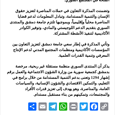
وتضمنت المذكرة التعاون في حملات المناصرة لتعزيز حقوق
الإنسان ‏والتنمية المستدامة، وتبادل المعلومات لدعم قضايا
المناصرة محلياً وإقليمياً، ‏وبموجبها تلتزم جامعة دمشق والمنتدى
السوري بتقديم الدعم اللوجيستي ‏والمادي، وتوفير الكوادر
الأكاديمية لتنفيذ الأنشطة المشتركة.‏
وتأتي المذكرة في إطار سعي جامعة دمشق لتعزيز التعاون بين
المؤسسات ‏الأكاديمية ومنظمات المجتمع المدني لدعم الإنتاج
المعرفي وتنمية القدرات ‏العلمية.‏
يذكر أن المنتدى السوري منظمة مستقلة غير ربحية، مرخصة
بدمشق ‏كجمعية سورية من وزارة الشؤون الاجتماعية والعمل برقم
إشهار 1294 ‏وتعنى بدعم التنمية المستدامة من خلال برامج في
التعليم، والتمكين ‏الاقتصادي والشؤون الإنسانية، والسياسات
العامة، والمناصرة، وهو يهدف إلى ‏تعزيز قدرات الأفراد
والمجتمعات، وتمكينهم من بناء مستقبل مستدام.‏
S
E
Te
W
P
T
F
C
h
m
le
h
ri
wi
ac
o