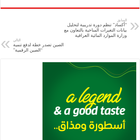
ar
ai
gr
at
nt
tt
eb
p
e
l
a
s
er
oo
y
السابق
“أكساد” تنظم دورة تدريبية لتحليل
m
A
k
Li
بيانات التغيرات المناخية بالتعاون مع
وزارة الموارد المائية العراقية
p
n
التالي
الصين تصدر خطة لدفع تنمية
p
k
“الصين الرقمية”