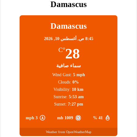
Damascus
Damascus
8:45 ص,
أغسطس 10, 2026
28
°C
سماء صافية
Wind Gust:
5 mph
Clouds:
0%
Visibility:
10 km
Sunrise:
5:53 am
Sunset:
7:27 pm
3 mph
1009 mb
41 %
Weather from OpenWeatherMap