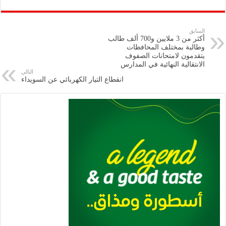
ar
ai
gr
at
nt
tt
eb
p
e
l
a
s
er
oo
y
السابق
أكثر من 3 ملايين و700 ألف طالب
m
A
k
Li
وطالبة بمختلف المحافظات
يتقدمون لامتحانات الصفوف
p
n
الانتقالية النهائية في المدارس
التالي
p
k
انقطاع التيار الكهربائي عن السويداء