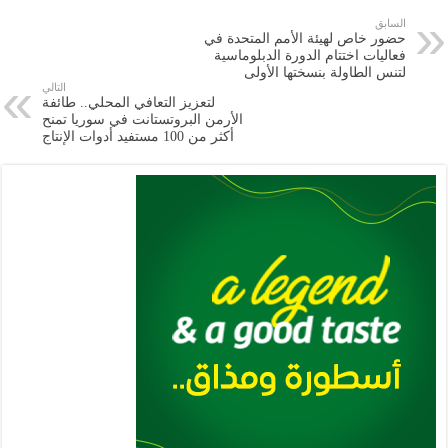
e
l
a
s
er
oo
y
السابق
حضور خاص لهيئة الأمم المتحدة في
m
A
k
Li
فعاليات اختتام الدورة الدبلوماسية
لتنس الطاولة بنسختها الأولى
p
n
التالي
لتعزيز التعافي المحلي.. طائفة
p
k
الأرمن البروتستانت في سوريا تمنح
أكثر من 100 مستفيد أدوات الإنتاج