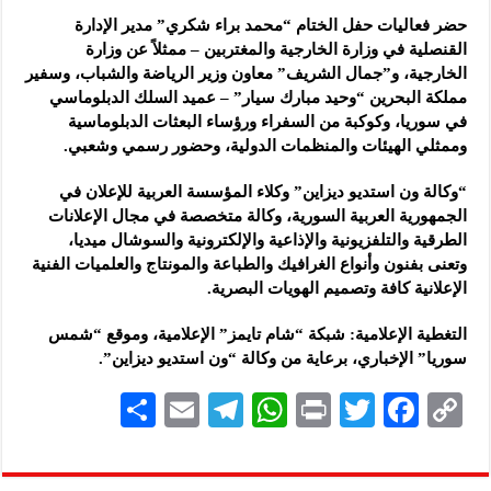
حضر فعاليات حفل الختام “محمد براء شكري” مدير الإدارة
القنصلية في وزارة الخارجية والمغتربين – ممثلاً عن وزارة
الخارجية، و”جمال الشريف” معاون وزير الرياضة والشباب، وسفير
مملكة البحرين “وحيد مبارك سيار” – عميد السلك الدبلوماسي
في سوريا، وكوكبة من السفراء ورؤساء البعثات الدبلوماسية
وممثلي الهيئات والمنظمات الدولية، وحضور رسمي وشعبي.
“وكالة ون استديو ديزاين” وكلاء المؤسسة العربية للإعلان في
الجمهورية العربية السورية، وكالة متخصصة في مجال الإعلانات
الطرقية والتلفزيونية والإذاعية والإلكترونية والسوشال ميديا،
وتعنى بفنون وأنواع الغرافيك والطباعة والمونتاج والعلميات الفنية
الإعلانية كافة وتصميم الهويات البصرية.
التغطية الإعلامية: شبكة “شام تايمز” الإعلامية، وموقع “شمس
سوريا” الإخباري، برعاية من وكالة “ون استديو ديزاين”.
S
E
Te
W
P
T
F
C
h
m
le
h
ri
wi
ac
o
ar
ai
gr
at
nt
tt
eb
p