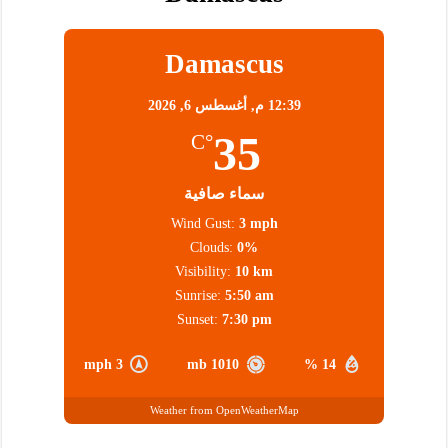
Damascus
12:39 م,
أغسطس 6, 2026
35
°C
سماء صافية
Wind Gust:
3 mph
Clouds:
0%
Visibility:
10 km
Sunrise:
5:50 am
Sunset:
7:30 pm
3 mph
1010 mb
14 %
Weather from OpenWeatherMap