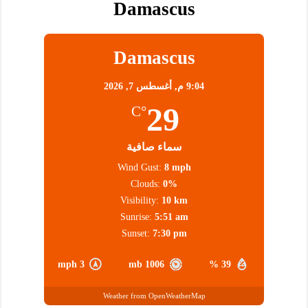
Damascus
Damascus
9:04 م,
أغسطس 7, 2026
29
°C
سماء صافية
Wind Gust:
8 mph
Clouds:
0%
Visibility:
10 km
Sunrise:
5:51 am
Sunset:
7:30 pm
3 mph
1006 mb
39 %
Weather from OpenWeatherMap