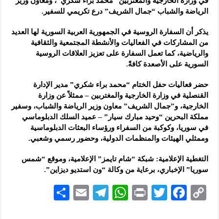
في وزارة الخارجية والمغتربين “محمد براء شكري”، ومعاون وزير
الرياضة والشباب “جمال الشريف” درع تكريمي للسفير.
يذكر أن السفارة الروسية في الجمهورية العربية السورية لها العديد
من المشاركات في الفعاليات والأنشطة المجتمعية والثقافية
والرياضية، كما تعمل السفارة على تعزيز العلاقات الروسية
السورية على الأصعدة كافةً.
حضر فعاليات حفل الختام “محمد براء شكري” مدير الإدارة
القنصلية في وزارة الخارجية والمغتربين – ممثلاً عن وزارة
الخارجية، و”جمال الشريف” معاون وزير الرياضة والشباب، وسفير
مملكة البحرين “وحيد مبارك سيار” – عميد السلك الدبلوماسي
في سوريا، وكوكبة من السفراء ورؤساء البعثات الدبلوماسية
وممثلي الهيئات والمنظمات الدولية، وحضور رسمي وشعبي.
التغطية الإعلامية: شبكة “شام تايمز” الإعلامية، وموقع “شمس
سوريا” الإخباري، برعاية من وكالة “ون استديو ديزاين”.
S
E
Te
W
P
T
F
C
h
m
le
h
ri
wi
ac
o