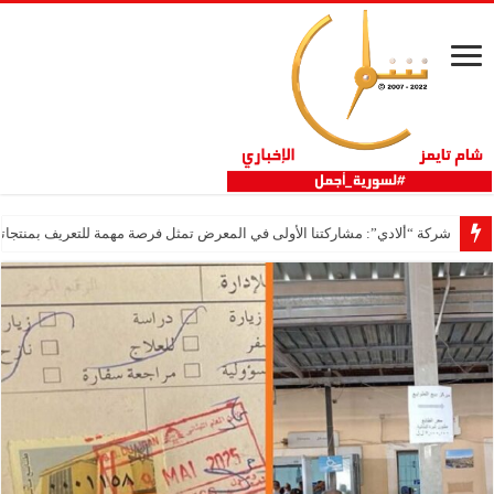
شركة “ألادي”: مشاركتنا الأولى في المعرض تمثل فرصة مهمة للتعريف بمنتجاتنا