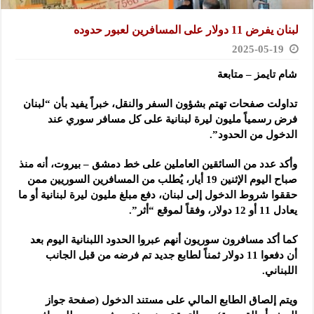
لبنان يفرض 11 دولار على المسافرين لعبور حدوده
2025-05-19
شام تايمز – متابعة
تداولت صفحات تهتم بشؤون السفر والنقل، خبراً يفيد بأن “لبنان
فرض رسمياً مليون ليرة لبنانية على كل مسافر سوري عند
الدخول من الحدود”.
وأكد عدد من السائقين العاملين على خط دمشق – بيروت، أنه منذ
صباح اليوم الإثنين 19 أيار، يُطلب من المسافرين السوريين ممن
حققوا شروط الدخول إلى لبنان، دفع مبلغ مليون ليرة لبنانية أو ما
يعادل 11 أو 12 دولار، وفقاً لموقع “أثر”.
كما أكد مسافرون سوريون أنهم عبروا الحدود اللبنانية اليوم بعد
أن دفعوا 11 دولار ثمناً لطابع جديد تم فرضه من قبل الجانب
اللبناني.
ويتم إلصاق الطابع المالي على مستند الدخول (صفحة جواز