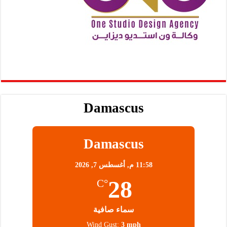
Damascus
Damascus
11:58 م,
أغسطس 7, 2026
28
°C
سماء صافية
Wind Gust:
3 mph