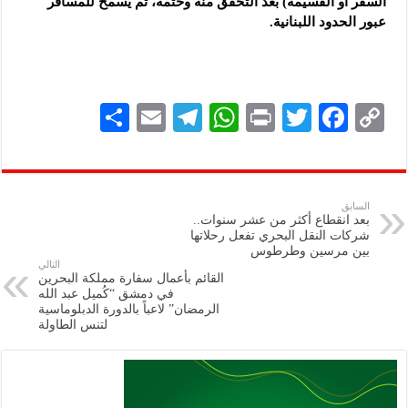
السفر أو القسيمة) بعد التحقق منه وختمه، ثم يسمح للمسافر
عبور الحدود اللبنانية.
S
E
Te
W
P
T
F
C
h
m
le
h
ri
wi
ac
o
ar
ai
gr
at
nt
tt
eb
p
e
l
a
s
er
oo
y
السابق
بعد انقطاع أكثر من عشر سنوات..
m
A
k
Li
شركات النقل البحري تفعل رحلاتها
بين مرسين وطرطوس
p
n
التالي
القائم بأعمال سفارة مملكة البحرين
p
k
في دمشق “كُميل عبد الله
الرمضان” لاعباً بالدورة الدبلوماسية
لتنس الطاولة