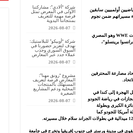
شركة “ألادي”: مشاركتنا
ثة رياضيين أولمبيين سابقين
الأولى في المعرض تمثل
فرصة مهمة للتعريف
بدء مسيراتهم ضمن نجوم
بمنتجاتنا اليدوية
2026-08-07
واللافت أن بطلاً عربياً سيشارك في منافسات WWE وهو المصري
شركة “أوبيكو” للبلاستيك:
انسوا برينسلو”،
نهدف لتعزيز حضورنا في
السوق السوري وجذب
عملاء جدد عبر المعارض
2026-08-07
اد مصارعة المحترفين
مشروع “رونق مهنا”:
المعارض فرصة لتعريف
المستهلك بالمنتجات
المحلية ودعم المشاريع
 الهجرة إلى كندا في
الصغيرة
جازات في رياضة الجودو
2026-08-07
جائزة الكبرى وبطولة
 أمريكا للجودو كما
القوى في مدينة ورستر في جنوب إفريقيا وتخرج في جامعة