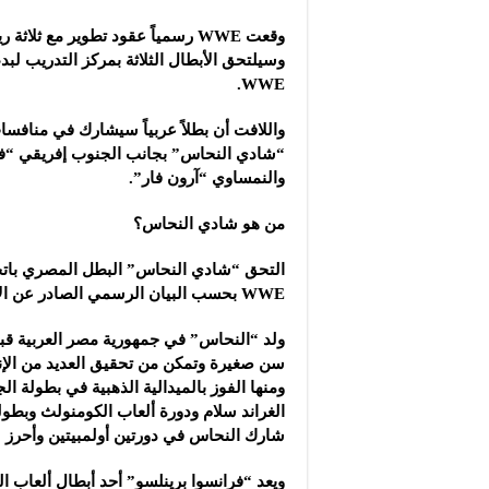
وقعت WWE رسمياً عقود تطوير مع ثلا
وسيلتحق الأبطال الثلاثة بمركز التدريب ل
WWE.
“شادي النحاس” بجانب الجنوب إفريقي “فر
والنمساوي “آرون فار”.
من هو شادي النحاس؟
التحق “شادي النحاس” البطل المصري باتح
WWE بحسب البيان الرسمي الصادر عن الاتحاد.
ولد “النحاس” في جمهورية مصر العربية قبل
سن صغيرة وتمكن من تحقيق العديد من الإن
ومنها الفوز بالميدالية الذهبية في بطولة ال
الغراند سلام ودورة ألعاب الكومنولث وبطولة
شارك النحاس في دورتين أولمبيتين وأحرز 12 ميدالية في بطولات الجراند سلام خلال مسيرته.
ويعد “فرانسوا برينلسو” أحد أبطال ألعاب 