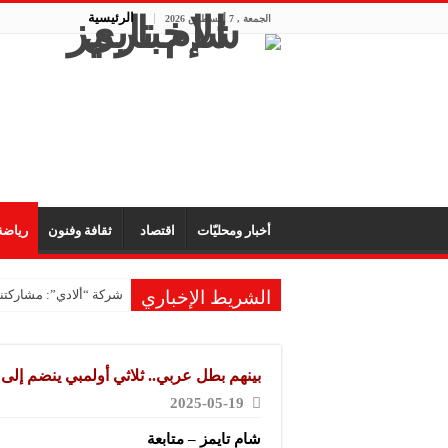
الرئيسية
الجمعة , 7 أغسطس 2026
أخبار ومحليّات
اقتصاد
ثقافة وفنون
رياض
الشريط الإخباري
شركة “ألادي”: مشاركتنا
بينهم بطل عربي.. ثلاثي أولمبي ينضم إلى منافسات WWE لمص
2025-05-19
شام تايمز – متابعة