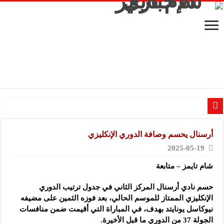
شركة “ألادي”: مشاركتنا الأولى في المعرض تمثل فرصة مهمة للتعريف بمنتجاتنا اليد
أرسنال يحسم وصافة الدوري الإنكليزي
شركة “أوبيكو” للبلاستيك: نهدف لتعزيز حضورنا في السوق السوري وجذب عملاء جد
2025-05-19
مشروع “رونق مهنا”: المعارض فرصة لتعريف المستهلك بالمنتجات المحلية ودعم الم
شام تايمز – متابعة
معمل “أكسجين نبك”: الشركة تواصل مشاركتها في المعارض المتخصصة بهدف تعزيز ال
شركة “ريبال”: شاركنا في المعرض للتوسع في السوق السورية ودعم الاقتصاد
حسم نادي أرسنال المركز الثاني في جدول ترتيب الدوري
الإنكليزي الممتاز للموسم الحالي، بعد فوزه الثمين على مضيفه
مجموعة “عمر الطيب القابضة”: المعرض يشكل فرصة للقاء أصحاب الاختصاص وصناع
نيوكاسل يونايتد بهدف، في المباراة التي أقيمت ضمن منافسات
موقع “نيوز بيردز”: مشاركتنا في المعرض تهدف إلى الترويج للموقع وتعزيز حضوره ال
الجولة 37 من الدوري ما قبل الأخيرة.