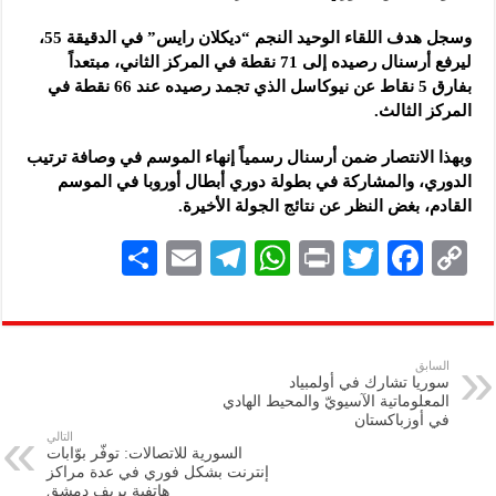
شركة “قمم الجودة للمعدات الصناعية”: شاركنا بالمعرض لدعم مرحلة إعادة الإعمار
وسجل هدف اللقاء الوحيد النجم “ديكلان رايس” في الدقيقة 55،
ليرفع أرسنال رصيده إلى 71 نقطة في المركز الثاني، مبتعداً
بفارق 5 نقاط عن نيوكاسل الذي تجمد رصيده عند 66 نقطة في
المركز الثالث.
وبهذا الانتصار ضمن أرسنال رسمياً إنهاء الموسم في وصافة ترتيب
الدوري، والمشاركة في بطولة دوري أبطال أوروبا في الموسم
القادم، بغض النظر عن نتائج الجولة الأخيرة.
S
E
Te
W
P
T
F
C
h
m
le
h
ri
wi
ac
o
ar
ai
gr
at
nt
tt
eb
p
e
l
a
s
er
oo
y
السابق
سوريا تشارك في أولمبياد
m
A
k
Li
المعلوماتية الآسيويّ والمحيط الهادي
في أوزباكستان
p
n
التالي
السورية للاتصالات: توفّر بوّابات
p
k
إنترنت بشكل فوري في عدة مراكز
‏هاتفية بريف دمشق