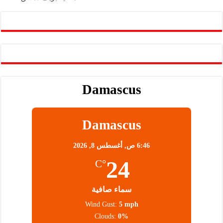
Damascus
Damascus
6:46 ص,
أغسطس 8, 2026
24
°C
سماء صافية
Wind Gust:
5 mph
Clouds:
0%