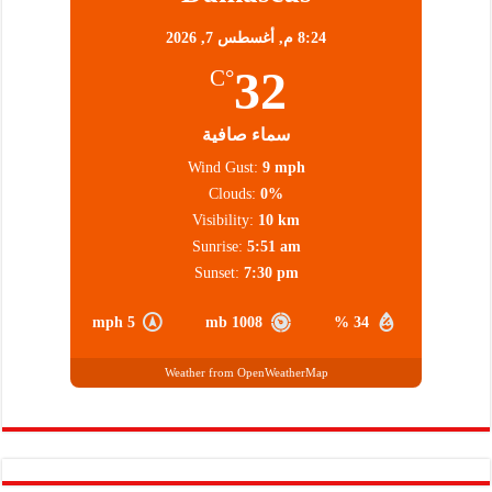
8:24 م,
أغسطس 7, 2026
32
°C
سماء صافية
Wind Gust:
9 mph
Clouds:
0%
Visibility:
10 km
Sunrise:
5:51 am
Sunset:
7:30 pm
5 mph
1008 mb
34 %
Weather from OpenWeatherMap