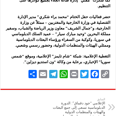
كما شكرت “مفتي” إدارة صالة الجلاء بجميع كوادرها على
التنظيم.
حضر فعاليات حفل الختام “محمد براء شكري” مدير الإدارة
القنصلية في وزارة الخارجية والمغتربين – ممثلاً عن وزارة
الخارجية، و”جمال الشريف” معاون وزير الرياضة والشباب، وسفير
مملكة البحرين “وحيد مبارك سيار” – عميد السلك الدبلوماسي
في سوريا، وكوكبة من السفراء ورؤساء البعثات الدبلوماسية
وممثلي الهيئات والمنظمات الدولية، وحضور رسمي وشعبي.
التغطية الإعلامية: شبكة “شام تايمز” الإعلامية، وموقع “شمس
سوريا” الإخباري، برعاية من وكالة “ون استديو ديزاين”.
S
E
Te
W
P
T
F
C
h
m
le
h
ri
wi
ac
o
ar
ai
gr
at
nt
tt
eb
p
e
l
a
s
er
oo
y
السابق
الإعلامي “جود دقماق”: الدورة
m
A
k
Li
الدبلوماسية تسعى إلى جمع البعثات
والهيئات والمنظمات الدولية
p
n