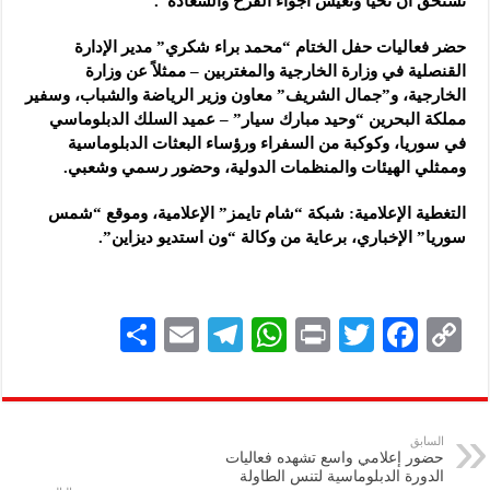
تستحق أن تحيا وتعيش أجواء الفرح والسعادة”.
حضر فعاليات حفل الختام “محمد براء شكري” مدير الإدارة
القنصلية في وزارة الخارجية والمغتربين – ممثلاً عن وزارة
الخارجية، و”جمال الشريف” معاون وزير الرياضة والشباب، وسفير
مملكة البحرين “وحيد مبارك سيار” – عميد السلك الدبلوماسي
في سوريا، وكوكبة من السفراء ورؤساء البعثات الدبلوماسية
وممثلي الهيئات والمنظمات الدولية، وحضور رسمي وشعبي.
التغطية الإعلامية: شبكة “شام تايمز” الإعلامية، وموقع “شمس
سوريا” الإخباري، برعاية من وكالة “ون استديو ديزاين”.
S
E
Te
W
P
T
F
C
h
m
le
h
ri
wi
ac
o
ar
ai
gr
at
nt
tt
eb
p
e
l
a
s
er
oo
y
السابق
حضور إعلامي واسع تشهده فعاليات
m
A
k
Li
الدورة الدبلوماسية لتنس الطاولة