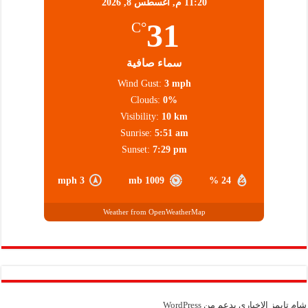
11:20 م,
أغسطس 8, 2026
31
°C
سماء صافية
Wind Gust:
3 mph
Clouds:
0%
Visibility:
10 km
Sunrise:
5:51 am
Sunset:
7:29 pm
3 mph
1009 mb
24 %
Weather from OpenWeatherMap
شام تايمز الإخباري بدعم من
WordPress