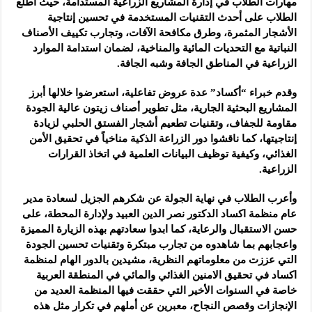
مهارات الطلاب في إدارة المشاريع الزراعية المستدامة، حيث اطلع
الطلاب على أحدث التقنيات المستخدمة في تحسين إنتاجية
الأشجار المثمرة، وطرق مكافحة الآفات، وتجارب تكييف الأصناف
النباتية مع التحديات المائية والمناخية، لضمان استدامة الموارد
الزراعية في المناطق الجافة وشبه الجافة.
وقدم خبراء “أكساد” عدة عروض تفاعلية، استعرضوا خلالها أبرز
المشاريع البحثية الجارية، مثل تطوير أصناف زيتون عالية الجودة
مقاومة للجفاف، وتقنيات تطعيم أشجار الفستق الحلبي لزيادة
إنتاجيتها، كما ناقشوا دور الزراعة الذكية مناخياً في تحقيق الأمن
الغذائي، وكيفية توظيف البيانات العلمية في اتخاذ القرارات
الزراعية.
وأعرب الطلاب في نهاية الجولة عن شكرهم الجزيل لسعادة مدير
عام منظمة اكساد الدكتور نصر الدين العبيد ولإدارة المحطة، على
حسن الاستقبال والرعاية، كما ابدوا سعادتهم بهذه الزيارة المميزة
واعجابهم بما شاهدوه من تجارب مبتكرة وتقنيات تحسين الجودة
التي عززت من معلوماتهم النظرية، مشيدين بالدور الهام لمنظمة
اكساد في تحقيق الامنين الغذائي والمائي في المنطقة العربية
خاصة في السنوات الأخير التي حققت فيها المنظمة العديد من
الإنجازات وقصص النجاح، معبرين عن أملهم في تكرار مثل هذه