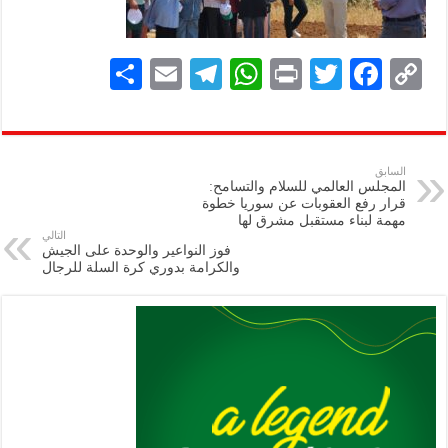
S
E
Te
W
P
T
F
C
h
m
le
h
ri
wi
ac
o
ar
ai
gr
at
nt
tt
eb
p
e
l
a
s
er
oo
y
السابق
المجلس العالمي للسلام والتسامح:
m
A
k
Li
قرار رفع العقوبات عن سوريا خطوة
مهمة لبناء مستقبل مشرق لها
p
n
التالي
فوز النواعير والوحدة على الجيش
p
k
والكرامة بدوري كرة السلة للرجال