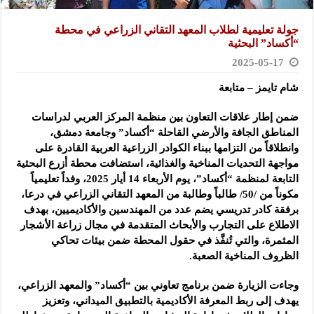
جولة تعليمية لطلاب المعهد التقاني الزراعي في محطة
“أكساد” البحثية
2025-05-17
شام تايمز – متابعة
ضمن إطار علاقات التعاون بين منظمة المركز العربي لدراسات
المناطق الجافة والأرضي القاحلة “أكساد” وجامعة دمشق،
وانطلاقاً من التزامها ببناء الكوادر الزراعية العربية القادرة على
مواجهة التحديات المناخية والغذائية، استضافت محطة أزرع البحثية
التابعة لمنظمة “أكساد”، يوم الأربعاء 14 أيار 2025، وفداً تعليمياً
مكوناً من /50/ طالباً وطالبة من المعهد التقاني الزراعي في درعا،
برفقة كادر تدريسي يضم عدد من المهندسين والأكاديميين، بهدف
الاطلاع على التجارب والأبحاث المتقدمة في مجال زراعة الأشجار
المثمرة، والتي تُنفَّذ في حقول المحطة ضمن بيئات تحاكي
الظروف المناخية الصعبة.
وجاءت الزيارة ضمن برنامج تعاوني بين “أكساد” والمعهد الزراعي،
يهدف إلى ربط المعرفة الأكاديمية بالتطبيق الميداني، وتعزيز