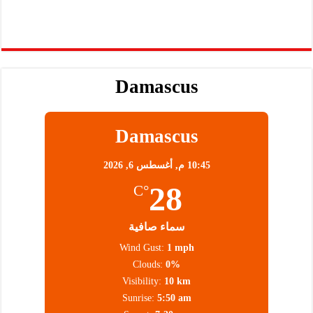
Damascus
Damascus
10:45 م,
أغسطس 6, 2026
28
°C
سماء صافية
Wind Gust:
1 mph
Clouds:
0%
Visibility:
10 km
Sunrise:
5:50 am