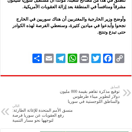
ننطلق في هذا من مصالح شعبنا، مؤكداً أن مستقبل سوريا سيكون
مشرقاً ومنافساً في المنطقة بعد إزالة العقوبات الأمريكية.
وأوضح وزير الخارجية والمغتربين أن هناك سوريين في الخارج
نجحوا وأبدعوا في ميادين كثيرة، وسنعطي الفرصة لهذه الكوادر
حتى تبدع وتنتج.
S
E
Te
W
P
T
F
C
h
m
le
h
ri
wi
ac
o
ar
ai
gr
at
nt
tt
eb
p
e
l
a
s
er
oo
y
السابق
توقيع مذكرة تفاهم بقيمة 800 مليون
m
A
k
Li
دولار لتطوير ميناء طرطوس
والمناطق اللوجستية في سوريا
p
n
التالي
منسق الأمم المتحدة للإغاثة الطارئة:
p
k
رفع العقوبات عن سوريا فرصة
لتوجهها نحو مسار التنمية