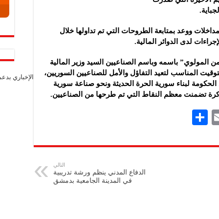
جباية.
لمداخلات ووعد بمتابعة الطروحات التي تم تداولها خلال
جراءات لدى الدوائر المالية.
 المولوي” باسمه وباسم الصناعيين السيد وزير المالية
توقيت المناسب لتعيد التفاؤل والأمل للصناعيين السوريين،
الإخباري بدع
 الحكومة لبناء سورية الحرة الحديثة ونحو صناعة سورية
ذكرة تضمنت معظم النقاط التي تم طرحها من الصناعيين.
S
E
h
m
ar
ai
e
l
التالي
الدفاع المدني ينظم ورشة تدريبية
في المدينة الجامعية بدمشق