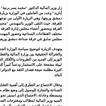
شركة “سوريا بلاست”: ال
زار وزير المالية الدكتور “محمد يسر برنية” 
شركة “كاربوباتش”: الم
أبازيد” وعدد من العاملين في الوزارة بزيار
شركة “جالكسي أوتوميش
دمشق وريفها، وهي الزيارة الأولى من نوعه
للغرفة، حيث التقى الوزير بالمهندس “محم
الغرفة وبحضور أعضاء مجلس إدارة الغرفة 
مختلف القطاعات الصناعية وحضور المهن
مجلس سابق في غرفة صناعة دمشق وريفها
وتهدف الزيارة لتوضيح سياسة الوزارة الجديد
والشراكة الحقيقية بين وزارة المالية والق
الوزير إلى العديد من الطروحات والأفكار ا
لبيئة مشجعة على الاستثمار ودعماً كبيراً ل
كثيرة مظلمة نتيجة فقدان الثقة مع الدوائر
البائد.
وخلال الاجتماع تم التطرق إلى أهمية التشا
الصناعة والتجارة للوصول إلى وضع نظام
ومبسطة وعادلة، الاجتماع الذي استمر نحو 
السيد وزير المالية لمطالب ومقترحات العد
وضرورة تعديل العديد من القوانين والمراس