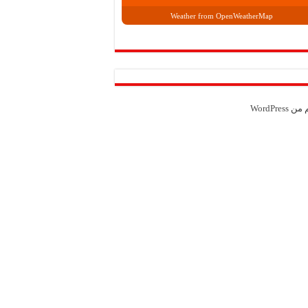
Weather from OpenWeatherMap
م من
WordPress