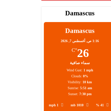
Damascus
محلية
Damascus
1:16 ص,
أغسطس 7, 2026
26
°C
سماء صافية
Wind Gust:
1 mph
Clouds:
0%
Visibility:
10 km
Sunrise:
5:51 am
Sunset:
7:30 pm
1 mph
1010 mb
41 %