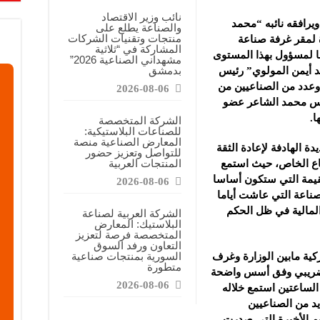
معارض التخصصية تبرز إمكانيات الصناعة المحلية وتدعم مرحلة إعادة الإعمار
نائب وزير الاقتصاد
ويرافقه نائبه “محمد
والصناعة يطلع على
عرض منصة لتعزيز الشراكات ودعم الصناعات البلاستيكية السورية
منتجات وتقنيات الشركات
ة لمقر غرفة صناعة
المشاركة في “ثلاثية
ن”: المعارض المتخصصة تساهم في دعم الصناعة السورية وتعزيز حضور المنتجات ال
ا لمسؤول بهذا المستوى
مشهداني الصناعية 2026”
بدمشق
د أيمن المولوي” رئيس
وعدد من الصناعيين من
2026-08-06
دس محمد الشاعر عضو
.
الشركة المتخصصة
للصناعات البلاستيكية:
المعارض الصناعية منصة
ة الهادفة لإعادة الثقة
للتواصل وتعزيز حضور
المنتجات العربية
طاع الخاص، حيث استمع
لقيمة التي ستكون أساسا
2026-08-06
لصناعة التي عاشت أياما
 المالية في ظل الحكم
الشركة العربية لصناعة
البلاستيك: المعارض
المتخصصة فرصة لتعزيز
التعاون ورفد السوق
السورية بمنتجات صناعية
ركية مابين الوزارة وغرف
متطورة
 ضريبي وفق أسس واضحة
2026-08-06
الساعتين استمع خلاله
يد من الصناعيين
يم الأخيرة التي صدرت