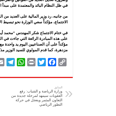
في ظل النظام البائد والمعتمدة على مبدأ ال
من جانبه، رد وزير المالية على العديد من ا
الاجتماع، مؤكداً سعي الوزارة نحو تبسيط الإ
في ختام الاجتماع شكر المهندس “محمد أيمن
على هذه المبادرة الرائعة التي جاءت في ال
مؤكداً على أن الصناعيين اليوم يد واحدة مع
مزدهرة، كما قدم المولوي للسيد الوزير م
Te
W
P
T
F
C
le
h
ri
wi
ac
o
gr
at
nt
tt
eb
p
a
s
er
oo
y
السابق
وزارة الرياضة و الشباب: رفع
m
A
k
Li
العقوبات سيمهد لمرحلة جديدة من
التعاون المثمر ويعجل في حركة
p
n
التطور الرياضي
p
k