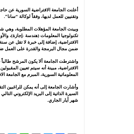
شركة “سوريا بلاست”: ال
أعلنت الجامعة الافتراضية السورية عن حاجت
شركة “كاربوباتش”: الم
وتقنيين للعمل لديها، وفقاً لوكالة “سانا”.
شركة “جالكسي أوتوميش
وبينت الجامعة المؤهلات المطلوبة، وهي ش
تكنولوجيا المعلومات (هندسة -إجازة)، والأو
الافتراضية، إضافة إلى خبرة لا تقل عن سن
ضمن مجال البرمجة والقدرة على العمل ض
واشترطت الجامعة ألا يكون المرشح طالباً حا
الافتراضية، مبينة أنه سيتم تعيين المقبولي
المعلوماتية السورية، المبرم مع الجامعة الا
وأشارت الجامعة إلى أنه يمكن للراغبين الت
السيرة الذاتية إلى البريد الإلكتروني التالي
شهر أيار الجاري.