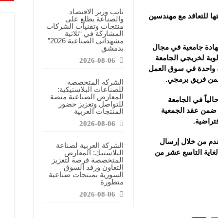
معارض التخصصية تبرز إمكانيات الصناعة المحلية وتدعم مرحلة إعادة الإعمار
نائب وزير الاقتصاد
ها للتعاقد مع مهندسين
والصناعة يطلع على
عرض منصة لتعزيز الشراكات ودعم الصناعات البلاستيكية السورية
منتجات وتقنيات الشركات
المشاركة في “ثلاثية
ن”: المعارض المتخصصة تساهم في دعم الصناعة السورية وتعزيز حضور المنتجات ال
مشهداني الصناعية 2026”
هادة جامعية في مجال
بدمشق
لوية لخريجي الجامعة
2026-08-06
ة واحدة في سوق العمل
من فريق برمجي.
الشركة المتخصصة
للصناعات البلاستيكية:
المعارض الصناعية منصة
لياً في الجامعة
للتواصل وتعزيز حضور
ن ضمن عقد الجمعية
المنتجات العربية
فتراضية.
2026-08-06
قدم من خلال إرسال
الشركة العربية لصناعة
 لغاية التاسع عشر من
البلاستيك: المعارض
المتخصصة فرصة لتعزيز
التعاون ورفد السوق
السورية بمنتجات صناعية
متطورة
2026-08-06