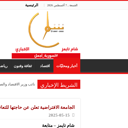
الرئيسية
الجمعة , 7 أغسطس 2026
أخبار ومحليّات
اقتصاد
ثقافة وفنون
رياض
الشريط الإخباري
نائب وزير الاقتصاد والصن
الشركة المتخصصة للصناع
الشركة العربية لصناعة
الجامعة الافتراضية تعلن عن حاجتها للتعا
شركة “KMP” للصناعات البلاستيكية: المعارض تفتح آفاق التعاون والتعريف بجودة المنتج السوري
2025-05-15
شركة “فيرتيكس ماكينا”
شام تايمز – متابعة