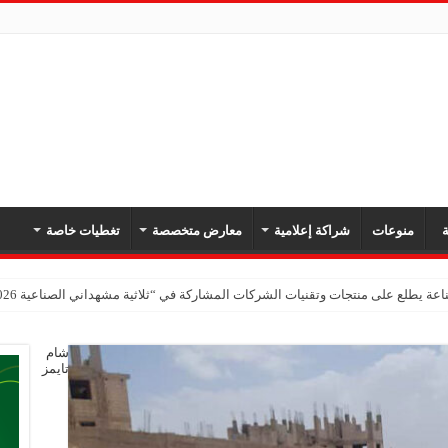
ة
منوعات
شراكة إعلامية
معارض متخصصة
تغطيات خاصة
عة يطلع على منتجات وتقنيات الشركات المشاركة في “ثلاثية مشهداني الصناعية 2026” بدمشق
شام
تايمز