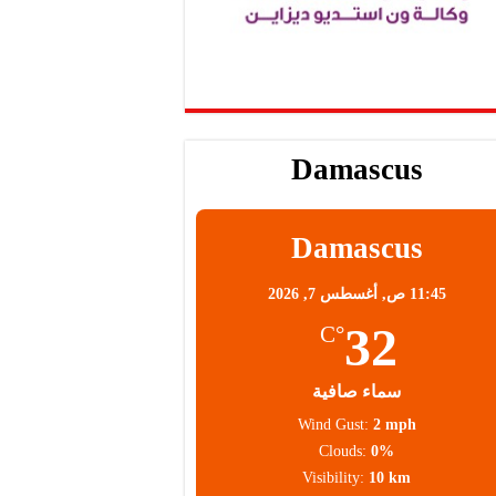
Damascus
Damascus
11:45 ص,
أغسطس 7, 2026
32
°C
سماء صافية
Wind Gust:
2 mph
Clouds:
0%
Visibility:
10 km