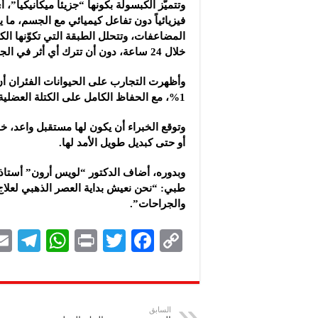
وتتميّز الكبسولة بكونها “جزيئا ميكانيكيا”، أي 
فيزيائياً دون تفاعل كيميائي مع الجسم، ما 
المضاعفات، وتتحلل الطبقة التي تكوّنها ا
خلال 24 ساعة، دون أن تترك أي أثر في الجهاز الهضمي.
وأظهرت التجارب على الحيوانات الفئران أ
1%، مع الحفاظ الكامل على الكتلة العضلية الخالية من الدهون.
وتوقع الخبراء أن يكون لها مستقبل واعد، 
أو حتى كبديل طويل الأمد لها.
وبدوره، أضاف الدكتور “لويس أرون” أستاذ 
طبي: “نحن نعيش بداية العصر الذهبي لعلاج 
والجراحات”.
Te
W
P
T
F
C
le
h
ri
wi
ac
o
gr
at
nt
tt
eb
p
a
s
er
oo
y
السابق