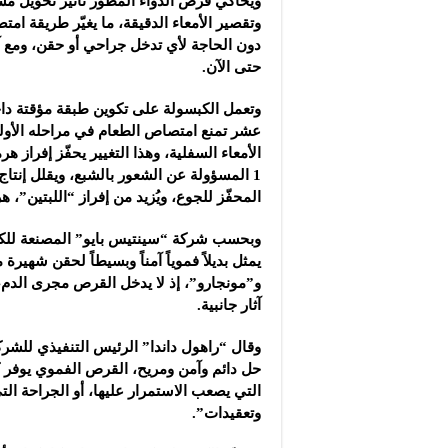
ويحاكي قرص الدواء المطوّر تأثير تحويل مس
وتقصير الأمعاء الدقيقة، ما يغيّر طريقة ا
دون الحاجة لأي تدخل جراحي أو حقن، ومع آث
حتى الآن.
وتعمل الكبسولة على تكوين طبقة مؤقتة داخل
عشر تمنع امتصاص الطعام في مراحله الأولى
1 المسؤولة عن الشعور بالشبع، ويقلل إنتا
المحفّز للجوع، ويُزيد من إفراز “اللبتين”، 
وبحسب شركة “سينتيس بايو” المصنعة للكبسو
يمثل بديلاً فموياً آمناً وبسيطاً لحقن شهيرة
و”مونجارو”، إذ لا يدخل القرص مجرى الدم، 
آثار جانبية.
وقال “راهول داندا” الرئيس التنفيذي للش
حل دائم وآمن ومريح، القرص الفموي يوفر 
التي يصعب الاستمرار عليها، أو الجراحة ا
وتعقيدات”.