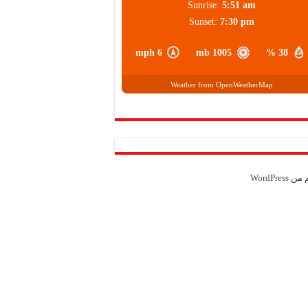
Sunrise:
5:51 am
Sunset:
7:30 pm
6 mph
1005 mb
38 %
Weather from OpenWeatherMap
م من
WordPress