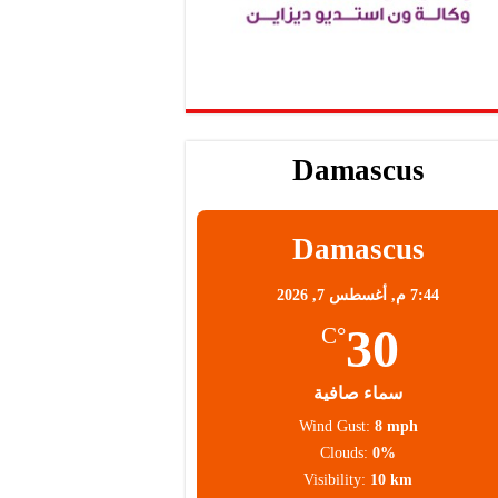
Damascus
Damascus
7:44 م,
أغسطس 7, 2026
30
°C
سماء صافية
Wind Gust:
8 mph
Clouds:
0%
Visibility:
10 km