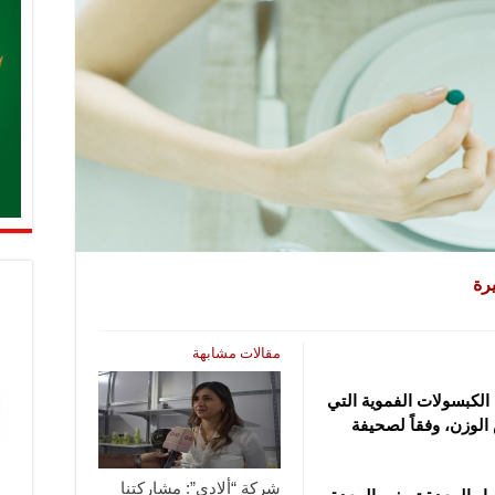
رة
مقالات مشابهة
 الكبسولات الفموية التي
الوزن، وفقاً لصحيفة
شركة “ألادي”: مشاركتنا