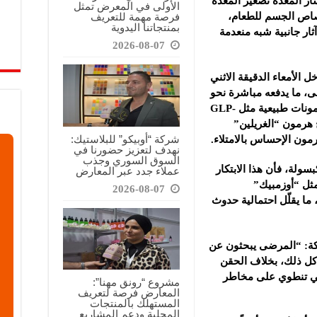
ار المعدة تصغير المعدة
الأولى في المعرض تمثل
فرصة مهمة للتعريف
متصاص الجسم للطعام،
بمنتجاتنا اليدوية
ار جانبية شبه منعدمة
2026-08-07
 الأمعاء الدقيقة الاثني
، ما يدفعه مباشرة نحو
الأمعاء السفلية، وهذا التغيير يحفّز إفراز هرمونات طبيعية مثل GLP-
ج هرمون “الغريلين”
شركة “أوبيكو” للبلاستيك:
هرمون الإحساس بالامتلاء.
نهدف لتعزيز حضورنا في
السوق السوري وجذب
لة، فأن هذا الابتكار
عملاء جدد عبر المعارض
 مثل “أوزمبيك”
2026-08-07
ما يقلّل احتمالية حدوث
ركة: “المرضى يبحثون عن
كل ذلك، بخلاف الحقن
لتي تنطوي على مخاطر
مشروع “رونق مهنا”:
المعارض فرصة لتعريف
المستهلك بالمنتجات
المحلية ودعم المشاريع