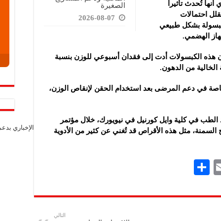
أنها تُحدث تأثيراً
الصغيرة
يقلل احتمالات
2026-08-07
لكبسولة بشكل طبيعي
ن هذه الكبسولات أدت إلى فقدان أسبوعي للوزن بنسبة
خاصة في دعم المرضى بعد استخدام الحقن لإنقاص الوزن،
الطب في كلية وايل كورنيل في نيويورك، خلال مؤتمر
الإخباري بدع
السمنة، مثل هذه الأقراص قد تُغني عن كثير من الأدوية
S
E
h
m
ar
ai
e
l
التالي