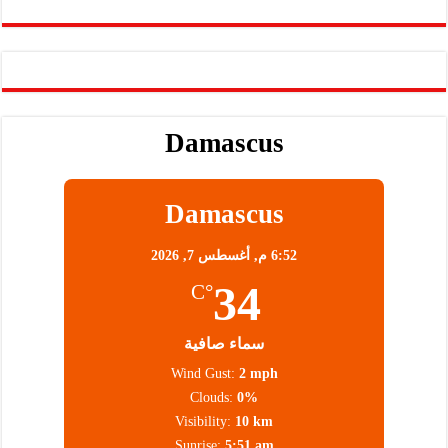
Damascus
Damascus
6:52 م,
أغسطس 7, 2026
34
°C
سماء صافية
Wind Gust:
2 mph
Clouds:
0%
Visibility:
10 km
Sunrise:
5:51 am