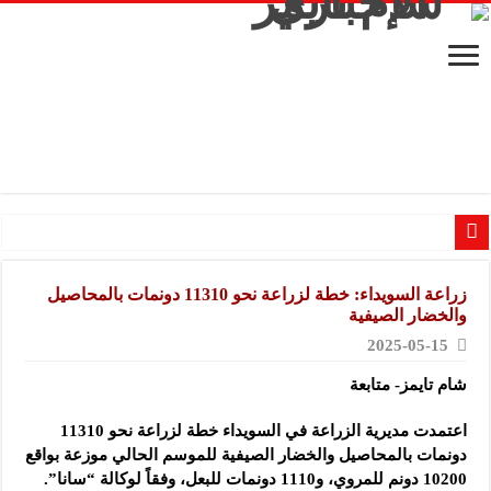
شركة “ألادي”: مشاركتنا الأولى في المعرض تمثل فرصة مهمة للتعريف بمنتجاتنا اليد
زراعة السويداء: خطة لزراعة نحو 11310 دونمات بالمحاصيل
شركة “أوبيكو” للبلاستيك: نهدف لتعزيز حضورنا في السوق السوري وجذب عملاء جد
والخضار الصيفية
مشروع “رونق مهنا”: المعارض فرصة لتعريف المستهلك بالمنتجات المحلية ودعم الم
2025-05-15
معمل “أكسجين نبك”: الشركة تواصل مشاركتها في المعارض المتخصصة بهدف تعزيز ال
شام تايمز- متابعة
شركة “ريبال”: شاركنا في المعرض للتوسع في السوق السورية ودعم الاقتصاد
اعتمدت مديرية الزراعة في السويداء خطة لزراعة نحو 11310
مجموعة “عمر الطيب القابضة”: المعرض يشكل فرصة للقاء أصحاب الاختصاص وصناع
دونمات بالمحاصيل
والخضار الصيفية للموسم الحالي موزعة بواقع
موقع “نيوز بيردز”: مشاركتنا في المعرض تهدف إلى الترويج للموقع وتعزيز حضوره ال
10200 دونم للمروي، و1110 دونمات للبعل، وفقاً لوكالة “سانا”.