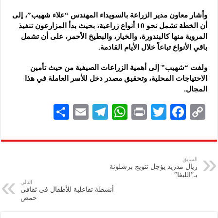
شركة “قمم الجودة للمعدات الصناعية”: شاركنا بالمعرض لدعم مرحلة إعادة الإعمار
وأشار معاون مدير الزراعة بالسويداء المهندس “علاء شهيب”، إلى
أن الخطة تشمل نحو 10 أنواع زراعية، بحيث بدأ المزارعون تنفيذ
المروية منها كالبندورة، والخيار، والبطيخ الأحمر، على أن تشمل
باقي الأنواع تباعاً خلال الأيام القادمة.
ولفت “شهيب” إلى أهمية الزراعات الصيفية من حيث تأمين
الاحتياجات المحلية، وتحقيق مصدر دخل للأسر العاملة في هذا
المجال.
S
E
Te
W
P
T
F
C
h
m
le
h
ri
wi
ac
o
ar
ai
gr
at
nt
tt
eb
p
e
l
a
s
er
oo
y
السابق
ريال مدريد يؤجل تتويج برشلونة
m
A
k
Li
بـ”الليغا”
التالي
p
n
أنشطة تفاعلية للأطفال في ثقافي
حمص
p
k