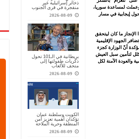
 على “تلغرام” بالشكر
ذخائر إسرائيلية غير
منفجرة في قرى الجنوب
وعملت لمساعدة سوريا،
حول إيجابية في مسار
2026-08-09
الإنجاز ما كان ليتحقق
ضافر الجهود الإقليمية
كدة أنّ الوزارة كجزء
لل لتأمين سبل العيش
بريطانية في الـ101 تحول
ذكريات طفولتها إلى
ة والعودة الآمنة لكل
متحف للألعاب
2026-08-09
الكويت وسلطنة عمان
تؤكدان أهمية تعزيز أمن
المنطقة وحرية الملاحة
2026-08-09