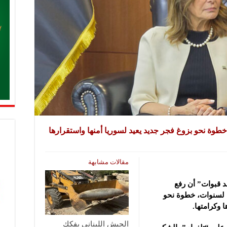
خطوة نحو بزوغ فجر جديد يعيد لسوريا أمنها واستقرارها
مقالات مشابهة
د قبوات” أن رفع
 لسنوات،
خطوة نحو
 وكرامتها.
الجيش اللبناني يفكك