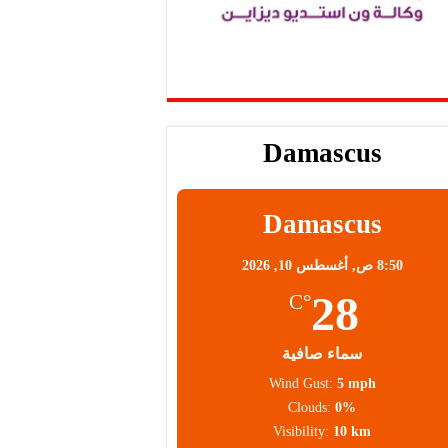
Damascus
Damascus
8:50 ص,
أغسطس 10, 2026
28
°C
سماء صافية
Wind Gust:
5 mph
Clouds:
0%
Visibility:
10 km