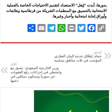
بدورها، أبدت “إيغل” الاستعداد لتقديم الاحتياجات الخاصة بالعملية
الامتحانية بالتنسيق مع المنظمات الشريكة من قرطاسية وطابعات
وأوراق إجابة امتحانية وأحبار وغيرها.
S
E
Te
W
P
T
F
C
h
m
le
h
ri
wi
ac
o
ar
ai
gr
at
nt
tt
eb
p
e
l
a
s
er
oo
y
السابق
حماة..إطلاق خدمة البيان العقاري
m
A
k
Li
المؤتمت في ثلاث مناطق بسلمية
التالي
p
n
وزير الخارجية السعودي: ننسق مع
واشنطن في إجراءات رفع العقوبات
p
k
عن سوريا وسنكون سباقين في
دعمها