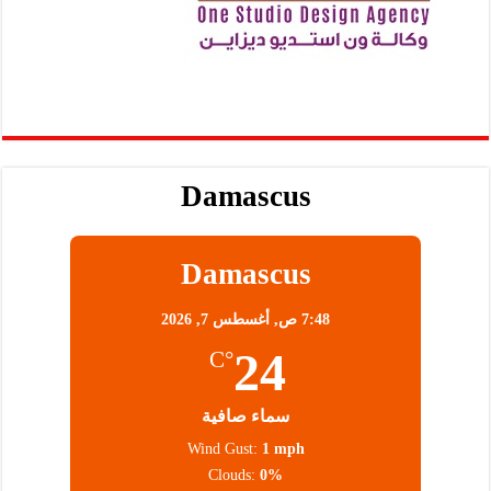
Damascus
Damascus
7:48 ص,
أغسطس 7, 2026
24
°C
سماء صافية
Wind Gust:
1 mph
Clouds:
0%