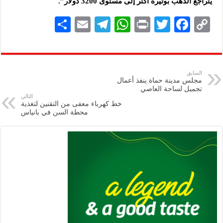
يتراجع الذهب بوتيرة أكثر إلى مستوى 3200 دولار”.
S
E
Te
W
P
T
F
C
h
m
le
h
ri
wi
ac
o
ar
ai
gr
at
nt
tt
eb
p
e
l
a
s
er
oo
y
السابق
مجلس مدينة حماة ينفذ أعمال
m
A
k
Li
تجميل لساحة العاصي
التالي
p
n
خط كهرباء معفى من التقنين لتغذية
محطة السن في بانياس
p
k