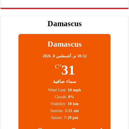
Damascus
Damascus
10:32 م,
أغسطس 8, 2026
31
°C
سماء صافية
Wind Gust:
10 mph
Clouds:
0%
Visibility:
10 km
Sunrise:
5:51 am
Sunset:
7:29 pm