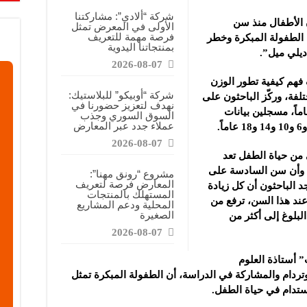
شركة “ألادي”: مشاركتنا
ن الأطفال منذ سن
الأولى في المعرض تمثل
فرصة مهمة للتعريف
ن الطفولة المبكرة وخطر
بمنتجاتنا اليدوية
ديلي ميل”.
2026-08-07
من 3500 طفل بهدف فهم كيفية تطور الوزن
شركة “أوبيكو” للبلاستيك:
فة، وركّز الباحثون على
نهدف لتعزيز حضورنا في
لأطفال من عمر عامين حتى سن 18 عاماً، مسجلين بيانات
السوق السوري وجذب
عملاء جدد عبر المعارض
2026-08-07
من حياة الطفل تعد
 وأن سن السادسة على
مشروع “رونق مهنا”:
المعارض فرصة لتعريف
د الباحثون أن كل زيادة
المستهلك بالمنتجات
ند هذا السن، ترفع من
المحلية ودعم المشاريع
الصغيرة
البلوغ إلى أكثر من
2026-08-07
أستاذة العلوم
ردام والمشاركة في الدراسة، أن الطفولة المبكرة تمثل
تدام في حياة الطفل.