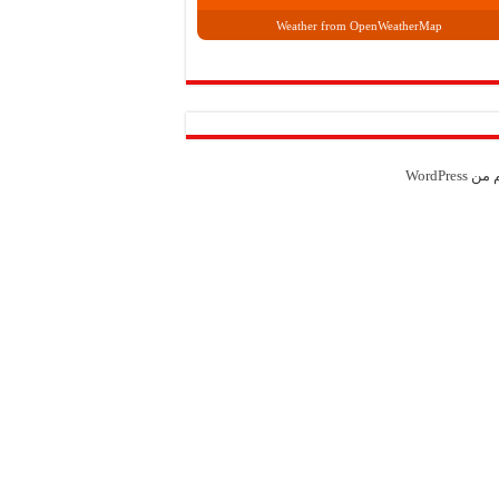
Weather from OpenWeatherMap
م من
WordPress