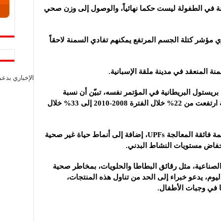
نة في الطفولة ليست حكما نهائياً، والوصول إلى وزن صحي
ي مؤشر كتلة الجسم المرتفع يمكنهم تفادي السمنة لاحقاً
نة المنعقد في مدينة ملقة الإسبانية.
الإخباري بدع
بريستول البريطانية في المؤتمر نفسه، تبيّن أن نسبة
المراهقين المصابين بزيادة الوزن أو السمنة ارتفعت من 22% خلال الفترة 2008-2010 إلى 33% خلال
وعزا الباحثون هذه الزيادة إلى انتشار الأطعمة فائقة المعالجة UPFs، إضافة إلى أنماط حياة غير صحية
فاض مستويات النشاط البدني.
الصناعية، مثل رقائق البطاطا والحلويات، بمخاطر صحية
م، يدعو خبراء إلى الحد من تناول هذه المنتجات،
ا في وجبات الأطفال.