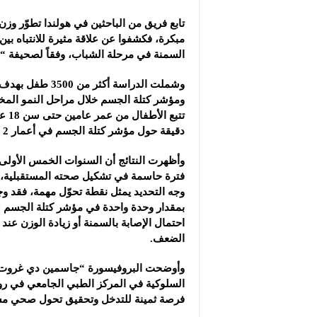
تابع فريق من الباحثين في هولندا تطوّر وز
مبكرة، فكشفوا عن علاقة مثيرة للانتباه بي
السمنة في مرحلة الشباب، وفقاً لصحيفة “
وشملت الدراسة أكثر 
ومؤشر كتلة الجسم خلال مراحل النمو المختل
تتبع ا
دقيقة حول مؤشر كتلة الجسم في أعمار 2 و6 و10 و14 و18 عاماً.
وأظهرت النتائج أن السنوات الخمس الأولى 
فترة حاسمة في تشكيل صحته المستقبلية،
وجه التحديد يمثل نقطة تحوّل مهمة، فقد وج
بمقدار وحدة واحدة في مؤشر كتلة الجسم ع
احتمال الإصابة بالسمنة أو زيادة الوزن عند 
الضعف.
وأوضحت البروفيسورة “جاسمين دي غروت” 
السلوكية في المركز الطبي الجامعي في روت
فرصة ثمينة للتدخل وتحقيق تحول صحي مس