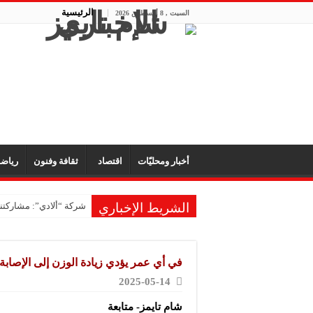
الرئيسية
السبت , 8 أغسطس 2026
أخبار ومحليّات
اقتصاد
ثقافة وفنون
رياض
الشريط الإخباري
شركة “ألادي”: مشاركتنا
في أي عمر يؤدي زيادة الوزن إلى الإصابة 
2025-05-14
شام تايمز- متابعة