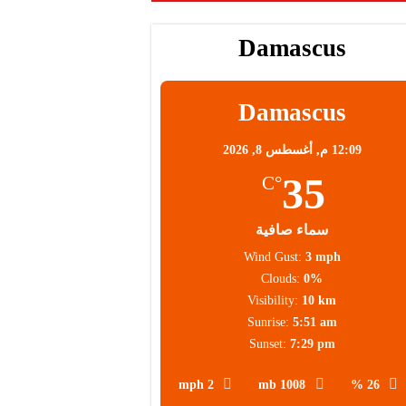
Damascus
Damascus
12:09 م,
أغسطس 8, 2026
35
°C
سماء صافية
Wind Gust:
3 mph
Clouds:
0%
Visibility:
10 km
Sunrise:
5:51 am
Sunset:
7:29 pm
2 mph
1008 mb
26 %