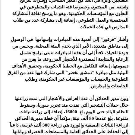
التشجير، وأثره في الحد من التغير المناخي، وإشراك شرائح
واسعة من المجتمع، وخصوصا فئة الشباب والمتطوعين في
التعاون مع المؤسسات الحكومية، وهو ما يرسخ ثقافة المشاركة
المجتمعية والعمل التطوعي، إضافة إلى مشاركة عدد من طلاب
المدارس في هذه الحملات.
وأشار “فرفور” إلى أهمية هذه المبادرات وإسهامها في الوصول
إلى مناطق متعددة، الأمر الذي يخدم البيئة المحلية، ويحسن من
جودة الحياة، لافتاً إلى أن هذه المبادرات تتبنى برامج تشمل
الرعاية والمتابعة المستمرة للأشجار المزروعة، ما يعزز من
ديمومتها، إضافة للتكامل مع الخطط الحكومية، وتحقيق الأهداف
البيئية مثل مبادرة “دمشق تخضر” التي شارك فيها عدد من الفرق
التطوعية والجمعيات والمؤسسات غير الحكومية، وطلاب
الجامعات والمدارس.
وبين مدير الحدائق أن عدد الغراس والأشجار التي تمت زراعتها
خلال حملات التشجير التي نفذت منذ تحرير سوريا، وسقوط
النظام البائد حتى اليوم بلغ 16800، إضافة إلى زراعة نباتات
متنوعة، بلغ عددها 80 ألف نبتة, مؤكداً أن خطة مديرية الحدائق
لزراعة النباتات الصيفية والورود هي زراعة 300 ألف غرسة، داعياً
إلى الحفاظ على الحدائق العامة والمسطحات الخضراء ونباتاتها