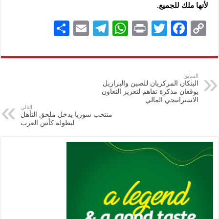
لأنها ملك للجميع.
S
E
Te
W
P
T
F
C
h
m
le
h
ri
wi
ac
o
ar
ai
gr
at
nt
tt
eb
p
e
l
a
s
er
oo
y
السابق
البنكان المركزيان للصين والبرازيل
m
A
k
Li
يوقعان مذكرة تفاهم لتعزيز التعاون
الاستراتيجي المالي
p
n
التالي
منتخب سوريا يدخل ملحق التأهل
p
k
لبطولة كأس العرب