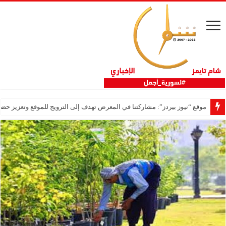
موقع “نيوز بيردز”: مشاركتنا في المعرض تهدف إلى الترويج للموقع وتعزيز حضو