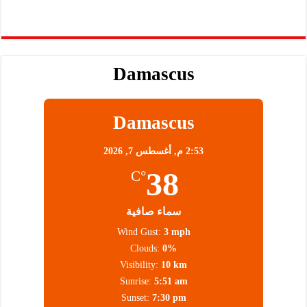
Damascus
Damascus
2:53 م,
أغسطس 7, 2026
38
°C
سماء صافية
Wind Gust:
3 mph
Clouds:
0%
Visibility:
10 km
Sunrise:
5:51 am
Sunset:
7:30 pm