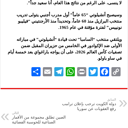
لا ينسى، على الرغم من نتائج هذا العام، أنا سعيد جداً”.
وسيصبح أنشيلوتي “65 عاماً” أول مدرب أجنبي يتولى تدريب
منتخب البرازيل منذ 60 عاماً، وتحديداً منذ الأرجنتيني “فيليبو
نونييس” لفترة مؤقتة في عام 1965.
ويلتقي منتخب “السامبا” تحت قيادة “أنشيلوتي” في مباراته
الأولى ضد الإكوادور في الخامس من حزيران المقبل ضمن
تصفيات كأس العالم 2026، على أن يواجه باراغواي بعد خمسة أيام
في ساو باولو.
S
E
Te
W
P
T
F
C
h
m
le
h
ri
wi
ac
o
ar
ai
gr
at
nt
tt
eb
p
e
l
a
s
er
oo
y
السابق
دولة الكويت ترحب بإعلان ترامب
m
A
k
Li
رفع العقوبات عن سوريا
التالي
p
n
الصين تطلق مجموعة من الأقمار
الصناعية للحوسبة الفضائية
p
k