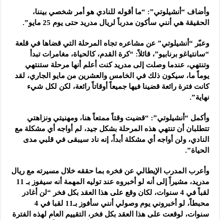
وأضاف “أنشيلوتي”: “ما أقوله للنادي هو أمر شخصي بيننا،
الحقيقة هي أنني سأكون مدرباً لريال مدريد حتى يوم 25 مايو”.
وعبّر “أنشيلوتي” عن مشاعره تجاه المرحلة التي قضاها في قلعة
“سانتياغو برنابيو”، قائلاً: “كرة القدم، كالحياة، مغامرات تبدأ
وتنتهي، عندما وصلت إلى مدريد كنت أعلم أنها مرحلة ستنتهي
يوماً ما، سيكون ذلك في الخامس والعشرين من مايو الجاري، لقد
كانت فترة رائعة قضينا فيها جميعاً أوقاتاً رائعة، لكن لكل شيء
نهاية”.
وأكمل “أنشيلوتي”: “قضيت وقتاً ممتعاً هنا، ومهنيتي ونزاهتي
تتطلبان أن تنتهي هذه المرحلة بشكل جيد، لم أواجه أي مشكلة مع
النادي، ولن أواجه أي مشكلة أبداً، إنه ناد سيبقى في قلبي مدى
الحياة”.
وأعرب المدرب الإيطالي عن فخره بما حققه خلال مسيرته مع ريال
مدريد، مشيراً إلى أنه لو أخبروه عند توليه المهمة أنه سيفوز بـ 11
لقباً في 4 سنوات، لكان وقع على هذا العقد بكل فخر “لن أغادر
محبطاً، لو أخبروني يوم وصولي أنني سأفوز بـ11 لقبا في 4
سنوات، لوقعت على هذا العقد بكل فخر، التقييم العام لهذه الفترة