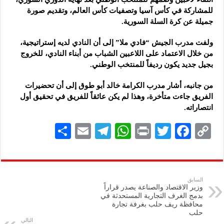
للمشاركة في كأس آسيا وتصفيات كأس العالم، وتقديم صورة
جميلة عن كرة السلة السورية.
ولفت مدرب الجيش “فادي ملا” إلى أن النادي لديه إستراتيجية،
من خلال الاعتماد على اللاعبين الشباب من أبناء النادي، للخروج
بجيل جديد يكون رديفاً للمنتخب الوطني.
من جانبه، أشار مدرب الكرامة خالد أبو طوق إلى أن تحضيرات
الفريق جاءت متأخرة، وهذا لم يكن عائقاً للفريق في تحقيق أول
انتصاراته.
S
E
Te
W
P
T
F
C
h
m
le
h
ri
wi
ac
o
ar
ai
gr
at
nt
tt
eb
p
e
l
a
s
er
oo
y
السابق
وزير الاقتصاد والصناعة يصدر قراراً
m
A
k
Li
بدمج الغرف التجارية المستحدثة في
محافظة ريف حلب بغرفة تجارة
p
n
حلب
التالي