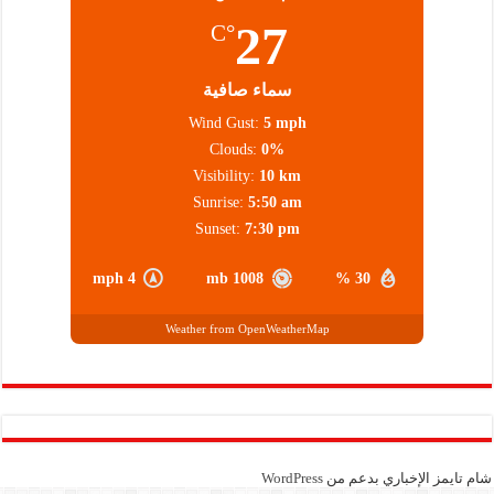
27
°C
سماء صافية
Wind Gust:
5 mph
Clouds:
0%
Visibility:
10 km
Sunrise:
5:50 am
Sunset:
7:30 pm
4 mph
1008 mb
30 %
Weather from OpenWeatherMap
شام تايمز الإخباري بدعم من
WordPress