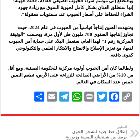
وبالتطلع إلى موسم شراء الحبوب الصيفي القادم، قالت الهيئة:”
إنها ستطلق العنان بشكل كامل لحيوية السوق مع زيادة جهود
الشراء للحفاظ على أسعار الحبوب عند مستويات معقولة”.
وشهدت الصين إنتاجاً قياسياً من الحبوب في عام 2024، حيث
تجاوز إنتاجها السنوي 700 مليون طن لأول مرة، وبحسب “الوثيقة
المركزية رقم 1” لهذا العام، ستعمل البلاد على حماية أمن الحبوب
لديها، مع تعزيز الإصلاح والانفتاح والابتكار العلمي والتكنولوجي
كقوى دافعة.
ولطالما كان أمن الحبوب أولوية مركزية للحكومة الصينية، ومع أقل
من 10% من الأراضي الصالحة للزراعة على الأرض، تطعم الصين
خمس عدد السكان في العالم.
S
E
Te
W
P
T
F
C
h
m
le
h
ri
wi
ac
o
ar
ai
gr
at
nt
tt
eb
p
e
l
a
s
er
oo
y
السابق
إطلاق خط جديد للشحن الجوي
m
A
k
Li
يربط بين شينجيانغ الصينية وزيوريخ