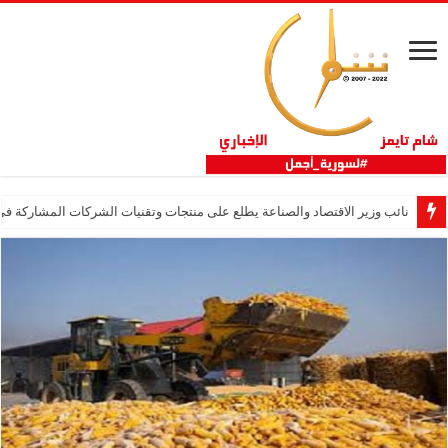
نائب وزير الاقتصاد والصناعة يطلع على منتجات وتقنيات الشركات المشاركة في “ثلاثية 