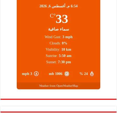
6:54 م,
أغسطس 6, 2026
33
°C
سماء صافية
Wind Gust:
3 mph
Clouds:
0%
Visibility:
10 km
Sunrise:
5:50 am
Sunset:
7:30 pm
3 mph
1006 mb
24 %
Weather from OpenWeatherMap