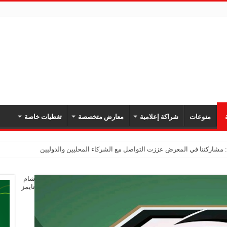
ة
منوعات
شراكة إعلامية
معارض متخصصة
تغطيات خاصة
شام
تايمز