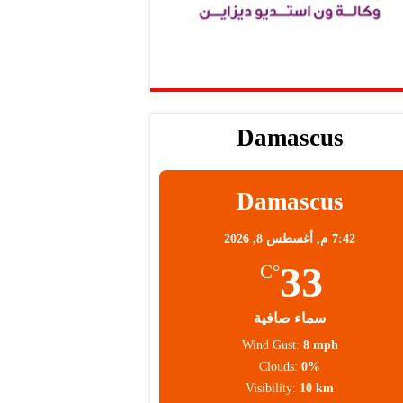
Damascus
Damascus
7:42 م,
أغسطس 8, 2026
33
°C
سماء صافية
Wind Gust:
8 mph
Clouds:
0%
Visibility:
10 km