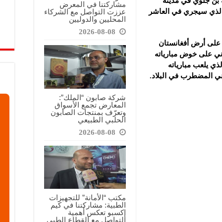
له بن جلوي في مدينة
مشاركتنا في المعرض
عززت التواصل مع الشركاء
الذي سيجري في العاشر
المحليين والدوليين
2026-08-08
ة على أرض أفغانستان
اني على خوض مبارياته
ذي يلعب مبارياته
مني المضطرب في البلاد.
شركة صابون “الملك”:
المعارض تجمع الأسواق
وتعرّف بمنتجات الصابون
الحلبي الطبيعي
2026-08-08
مكتب “الأمانة” للتجهيزات
الطبية: مشاركتنا في كيم
إكسبو تعكس أهمية
التواصل مع القطاع الطبي