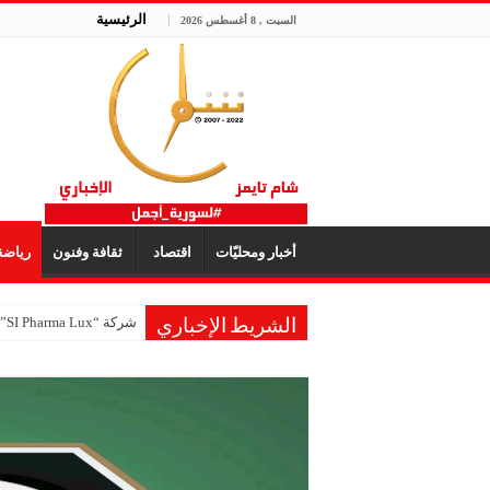
الرئيسية
السبت , 8 أغسطس 2026
أخبار ومحليّات
اقتصاد
ثقافة وفنون
رياض
شركة “SI Pharma Lux”: مشاركتنا في المعرض عززت التواصل مع الشركاء المحليين والدوليين
الشريط الإخباري