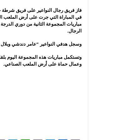
شركة “سوريا بلاست”: ال
فاز فريق رجال النواعير على فريق شرطة ح
شركة “كاربوباتش”: الم
في المباراة التي جرت على أرض الملعب ال
شركة “جالكسي أوتوميش
مباريات المجموعة الثانية من دوري الدرجة ا
الرجال.
وسجل هدفي النواعير “عامر دندشي وبلال ش
وتستكمل مباريات هذه المجموعة اليوم بلق
وعمال حماة على أرض الملعب الصناعي.