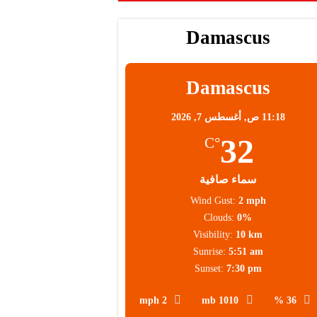
Damascus
محلية
Damascus
11:18 ص,
أغسطس 7, 2026
32
°C
سماء صافية
Wind Gust:
2 mph
Clouds:
0%
Visibility:
10 km
Sunrise:
5:51 am
Sunset:
7:30 pm
2 mph
1010 mb
36 %