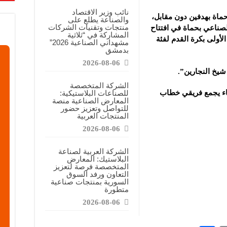
معارض التخصصية تبرز إمكانيات الصناعة المحلية وتدعم مرحلة إعادة الإعمار
نائب وزير الاقتصاد
ماة بهدفين دون مقابل،
والصناعة يطلع على
عرض منصة لتعزيز الشراكات ودعم الصناعات البلاستيكية السورية
منتجات وتقنيات الشركات
صناعي بحماة في افتتاح
المشاركة في “ثلاثية
ن”: المعارض المتخصصة تساهم في دعم الصناعة السورية وتعزيز حضور المنتجات ال
لأولى بكرة القدم لفئة
مشهداني الصناعية 2026”
بدمشق
2026-08-06
يخ النجارين”.
الشركة المتخصصة
اء يجمع فريقي خطاب
للصناعات البلاستيكية:
المعارض الصناعية منصة
للتواصل وتعزيز حضور
المنتجات العربية
2026-08-06
الشركة العربية لصناعة
البلاستيك: المعارض
المتخصصة فرصة لتعزيز
التعاون ورفد السوق
السورية بمنتجات صناعية
متطورة
2026-08-06