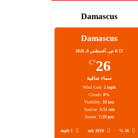
Damascus
Damascus
8:15 ص,
أغسطس 8, 2026
26
°C
سماء صافية
Wind Gust:
2 mph
Clouds:
0%
Visibility:
10 km
Sunrise:
5:51 am
Sunset:
7:29 pm
1 mph
1010 mb
56 %