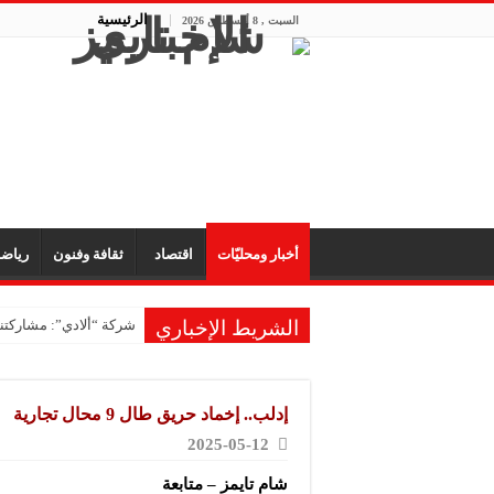
الرئيسية
السبت , 8 أغسطس 2026
أخبار ومحليّات
اقتصاد
ثقافة وفنون
رياض
الشريط الإخباري
شركة “ألادي”: مشاركتنا
إدلب.. إخماد حريق طال 9 محال تجارية
2025-05-12
شام تايمز – متابعة