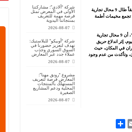
شركة “ألادي”: مشاركتنا
أخمدت فرق الإطفاء في الدفاع المدني حريقاً طال 9 محال تجارية
الأولى في المعرض تمثل
فرصة مهمة للتعريف
تجمع ‏مخيمات أطمة
بمنتجاتنا اليدوية
2026-08-07
وذكر الدفاع المدني عبر قناته على “تلغرام”، أن 9 محال تجارية
شركة “أوبيكو” للبلاستيك:
م، إثر اندلاع حريق
نهدف لتعزيز حضورنا في
ران في المكان، حيث
السوق السوري وجذب
عملاء جدد عبر المعارض
ن، وتأكدت من عدم وجود
2026-08-07
مشروع “رونق مهنا”:
المعارض فرصة لتعريف
المستهلك بالمنتجات
المحلية ودعم المشاريع
الصغيرة
2026-08-07
S
E