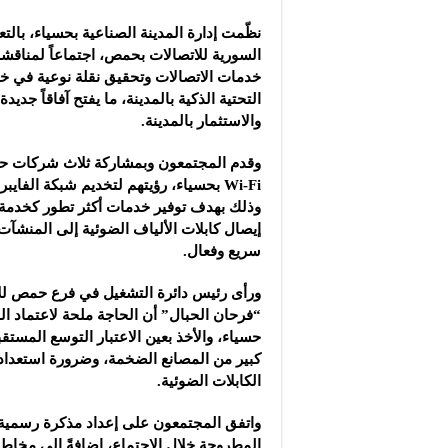
رسمياً.. برشلونة يعلن ت
نظّمت إدارة المدينة الصناعية بحسياء، بالت
المفكرة الثقافية في سوريا ليوم 
السورية للاتصالات بحمص، اجتماعاً لمناقش
ندوة في مهرجان دمشق 
خدمات الاتصالات وتحقيق نقلة نوعية في خدم
التحتية الذكية بالمدينة، ما يفتح آفاقاً جديد
والاستثمار بالمدينة.
وقدم المجتمعون وبمشاركة ثلاث شركات ح
Wi-Fi بحسياء، رؤيتهم لتخديم شبكة الفايب
إيصال كابلات الألياف الضوئية إلى المنشآ
سريع وفعال.
ورأى رئيس دائرة التشغيل في فرع حمص لل
“فرحان الحبال” أن الحاجة ملحة لاعتماد ال
حسياء، والأخذ بعين الاعتبار التوسع المستق
كبير من المصانع الضخمة، وضرورة استعداد ا
الكابلات الضوئية.
واتفق المجتمعون على إعداد مذكرة رسمية إ
المطروحة خلال الاجتماع، إضافةً إلى مخاطب