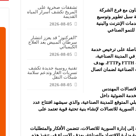
عاقده مع الموهبة البلجيكية جيسي بيسيو
تشققات صخرية على
عاون مع فرع الشركة
المريخ تكشف أسرار المياه
الأربعاء الـ 5 من آب 2026
القديمة
ة سبل تطوير
وتوسيع
الدولي للشعر تستعرض مسيرة “سعاد الصباح” ودورها الثقافي
ات الإنترنت والبنية
2026-08-05
ة للنمو الصناعي
“الفركتوز” قد يعزز انتشار
سرطان المبيض بعد العلاج
الكيميائي
اصلة على ترخيص خدمة
2026-08-05
ر في المدينة الصناعية،
وذلك بهدف توفير خدمات أكثر تطور كخدمة FTTH وFTTP، بهدف
تقنية روسية جديدة تكشف
ت الصناعية لضمان اتصال
تسربات الغاز وتدعم سلامة
شبكات النقل
2026-08-05
اتصالات المهندس
خدمة الضوئية داخل
بلي المتوقع للمدينة الصناعية، والذي سيشهد افتتاح عدد
لسورية للاتصالات لإنشاء بنية تحتية قوية تعتمد على
لى إدارة السورية للاتصالات، تتضمن الأفكار والمتطلبات
ة وزارة الاقتصاد والصناعة، بهدف الإسراع في تنفيذ هذه