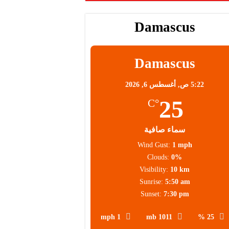
Damascus
Damascus
5:22 ص,
أغسطس 6, 2026
25
°C
سماء صافية
Wind Gust:
1 mph
Clouds:
0%
Visibility:
10 km
Sunrise:
5:50 am
Sunset:
7:30 pm
1 mph
1011 mb
25 %