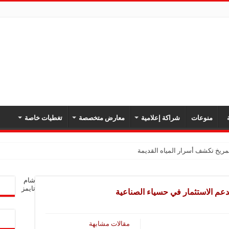
ة
منوعات
شراكة إعلامية
معارض متخصصة
تغطيات خاصة
ريخ تكشف أسرار المياه القديمة
شار سرطان المبيض بعد العلاج الكيميائي
شام
ف تسربات الغاز وتدعم سلامة شبكات النقل
تايمز
لدعم الاستثمار في حسياء الصناعية
عودي في نهائي بطولة اتحاد غرب آسيا للأندية لكرة القدم للسيدات
 المغرب
مقالات مشابهة