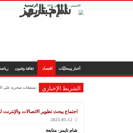
الرئيسية
الخميس , 6 أغسطس 2026
أخبار ومحليّات
اقتصاد
ثقافة وفنون
رياض
الشريط الإخباري
تشققات صخرية على الم
“الفركتوز” قد يعزز انت
تقنية روسية جديدة تكش
اجتماع يبحث تطوير الاتصالات والإنترنت 
الهلال يواجه النصر الس
2025-05-12
اجتماع طارئ للفيفا في
شام تايمز- متابعة