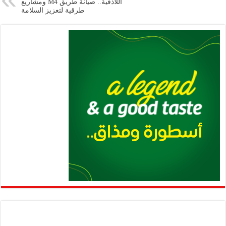
p
n
اللاذقية.. صيانة طريق M4 ومشاريع
طرقية لتعزيز السلامة
p
k