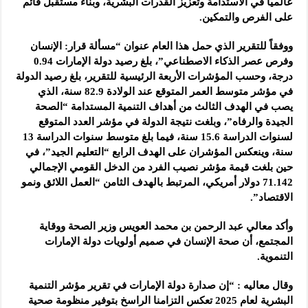
عالمياً في الاستدامة وتعزيز القدرات البشرية، وبناء مستقبل قائم
على الفرص والتمكين.
ووفقاً للتقرير الذي حمل هذا العام عنوان “مسألة قرار: الإنسان
وفرص عصر الذكاء الاصطناعي”، بلغ رصيد دولة الإمارات 0.94
درجة، وحسب المؤشرات الأربعة الرئيسية للتقرير، بلغ رصيد الدولة
في مؤشر متوسط العمر المتوقع عند الولادة 82.9 سنة، الذي
يصب في الهدف الثالث من أهداف التنمية المستدامة “الصحة
الجيدة والرفاه”، وبلغت نتيجة الدولة في مؤشر العدد المتوقع
لسنوات الدراسة 15.6 سنة، فيما بلغ متوسط سنوات الدراسة 13
سنة، وينعكس المؤشران على الهدف الرابع “التعليم الجيد”، في
حين بلغت قيمة مؤشر نصيب الفرد من الدخل القومي الإجمالي
71.142 دولار أمريكي، المرتبط بالهدف الثامن “العمل اللائق ونمو
الاقتصاد”.
وأكد معالي عبد الرحمن بن محمد العويس وزير الصحة ووقاية
المجتمع، أن صحة الإنسان في صميم أولويات دولة الإمارات
التنموية.
وقال معاليه : “إن صدارة دولة الإمارات في تقرير مؤشر التنمية
البشرية لعام 2025 تعكس التزامنا الراسخ بتوفير منظومة صحية