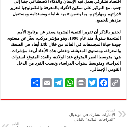
اقتصاد تشاركي يعمل فيه الإنسان والذكاء الاصطناعي جنباً إلى
جنب، مع التركيز على تمكين الأفراد بالمعرفة والتكنولوجيا لتعزيز
قدراتهم ومهاراتهم، بما يضمن تنمية شاملة ومستدامة ومستقبل
مزدهر للجميع.
لجدير بالذكر أن تقرير التنمية البشرية يصدر عن برنامج الأمم
المتحدة سنوياً، منذ عام 1990، وهو مؤشر مركب، يعبّر عن مستوى
جودة حياة المجتمعات في العالم من خلال ثلاثة أبعاد هي الصحة،
والمعرفة، ومستوى المعيشة، وتغطي هذه الأبعاد أربعة مؤشرات،
هي: متوسط العمر المتوقع عند الولادة، والعدد المتوقع لسنوات
الدراسة، ومتوسط سنوات الدراسة، ونصيب الفرد من الدخل
القومي الإجمالي.
S
E
Te
W
P
T
F
C
h
m
le
h
ri
wi
ac
o
ar
ai
gr
at
nt
tt
eb
p
e
l
a
s
er
oo
y
السابق
الإمارات تشارك في مونديال
m
A
k
Li
“الدراجات المائية” باليابان
التالي