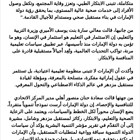
متكاملة، تتبنى الابتكار الطبي، وتعزز وقاية المجتمع، وتكفل وصول
الأفراد إلى خدمات صحية عالية المستوى، بما يحقق رؤية دولة
الإمارات في بناء مستقبل صحي ومستدام للأجيال القادمة.”
من جانبها، قالت معالي سارة بنت يوسف الأميري وزيرة التربية
والتعليم، إن الاستثمار في التعليم هو استثمار في الإنسان، وهو ما
تؤمن به دولة الإمارات منذ تأسيسها، عبر تطبيق سياسات تعليمية
مرنة، تواكب التحديات العالمية، وتُعِد أجيالاً مستقبلية قادرة على
المنافسة والابتكار.
وأكدت أن الإمارات لا تتبنى منظومة تعليمية اعتيادية، بل تستثمر
في عقول إماراتية مفكرة، متسلحة بالمعرفة، ومؤهلة لقيادة
مستقبل مزدهر في عالم الذكاء الاصطناعي والتحول المعرفي.
من جهتها قالت سعادة حنان منصور أهلي مدير المركز الاتحادي
للتنافسية والإحصاء، إن دولة الإمارات أرست نموذجاً تنموياً متفرداً،
يضع الإنسان محوراً لكل الخطط والسياسات، ويعتمد على الرعاية
الصحية والتعليم، والابتكار، ركائز لمستقبل مزدهر وشامل، مشيرة
إلى أن التقدّم في تقرير مؤشر التنمية البشرية يؤكد أن سياسات
الدولة التنموية سباقة وواعية لمتطلبات المستقبل، وأن الإمارات
لم تكتفِ بتحقيق نمو اقتصادي، بل جعلت جودة حياة الإنسان