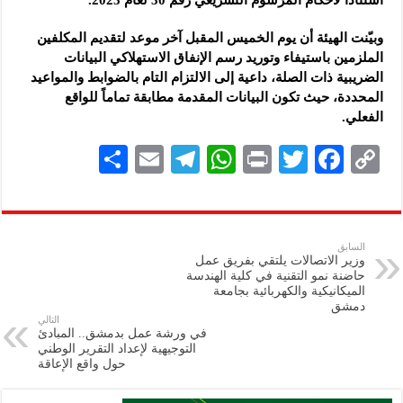
وبيّنت الهيئة أن يوم الخميس المقبل آخر موعد لتقديم المكلفين
الملزمين باستيفاء وتوريد رسم الإنفاق الاستهلاكي البيانات
الضريبية ذات الصلة، داعية إلى الالتزام التام بالضوابط والمواعيد
المحددة، حيث تكون البيانات المقدمة مطابقة تماماً للواقع
الفعلي.
S
E
Te
W
P
T
F
C
h
m
le
h
ri
wi
ac
o
ar
ai
gr
at
nt
tt
eb
p
e
l
a
s
er
oo
y
السابق
وزير الاتصالات يلتقي بفريق عمل
m
A
k
Li
حاضنة نمو التقنية في كلية الهندسة
الميكانيكية والكهربائية بجامعة
p
n
دمشق
التالي
p
k
في ورشة عمل بدمشق.. المبادئ
التوجيهية لإعداد التقرير الوطني
حول واقع الإعاقة