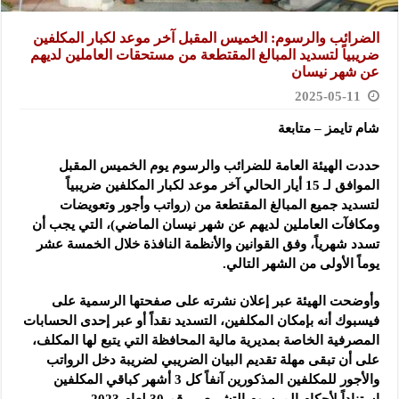
الضرائب والرسوم: الخميس المقبل آخر موعد لكبار المكلفين
ضريبياً لتسديد المبالغ المقتطعة من مستحقات العاملين لديهم
عن شهر نيسان
2025-05-11
شام تايمز – متابعة
حددت الهيئة العامة للضرائب والرسوم يوم الخميس المقبل
الموافق لـ 15 أيار الحالي آخر موعد لكبار المكلفين ضريبياً
لتسديد
جميع المبالغ المقتطعة من (رواتب وأجور وتعويضات
ومكافآت العاملين لديهم عن شهر نيسان الماضي)، التي يجب أن
تسدد شهرياً، وفق القوانين والأنظمة النافذة خلال الخمسة عشر
يوماً الأولى من الشهر التالي.
وأوضحت الهيئة عبر إعلان نشرته على صفحتها الرسمية على
فيسبوك أنه بإمكان المكلفين، التسديد نقداً أو عبر إحدى الحسابات
المصرفية الخاصة بمديرية مالية المحافظة التي يتبع لها المكلف،
على أن تبقى مهلة تقديم البيان الضريبي لضريبة دخل الرواتب
والأجور للمكلفين المذكورين آنفاً كل 3 أشهر كباقي المكلفين
استناداً لأحكام المرسوم التشريعي رقم 30 لعام 2023.