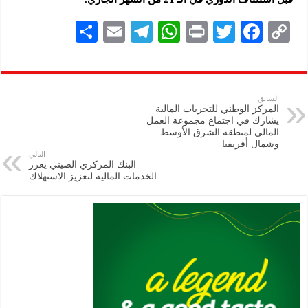
S
E
Te
W
P
T
F
C
h
m
le
h
ri
wi
ac
o
ar
ai
gr
at
nt
tt
eb
p
e
l
a
s
er
oo
y
السابق
المركز الوطني للتحريات المالية
m
A
k
Li
يشارك في اجتماع مجموعة العمل
المالي لمنطقة الشرق الأوسط
p
n
وشمال أفريقيا
التالي
p
k
البنك المركزي الصيني يعزز
الخدمات المالية لتعزيز الاستهلاك