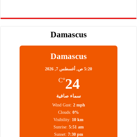
Damascus
Damascus
5:20 ص,
أغسطس 7, 2026
24
°C
سماء صافية
Wind Gust:
2 mph
Clouds:
0%
Visibility:
10 km
Sunrise:
5:51 am
Sunset:
7:30 pm