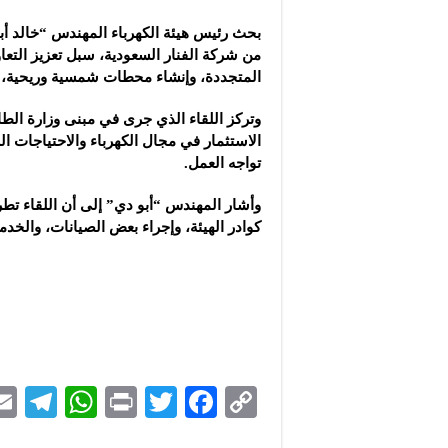
مجموعة “عمر الطيب ال
بحث رئيس هيئة الكهرباء المهندس “خالد أب
موقع “نيوز بيردز”: مشا
من ‏شركة الفنار السعودية، سبل تعزيز التع
شركة “قمم الجودة للمع
المتجددة، وإنشاء محطات شمسية ‏وريحية، وف
وتركز اللقاء الذي جرى في مبنى وزارة ‏ال
الاستثمار في مجال الكهرباء والاحتياجات الل
تواجه العمل.
‏وأشار المهندس “أبو دي” إلى أن اللقاء ت
كوادر الهيئة، وإجراء ‏بعض الصيانات، والخد
Te
W
P
T
F
C
le
h
ri
wi
ac
o