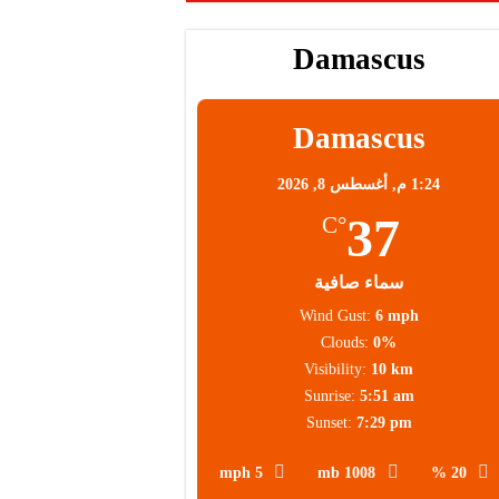
Damascus
Damascus
1:24 م,
أغسطس 8, 2026
37
°C
سماء صافية
Wind Gust:
6 mph
Clouds:
0%
Visibility:
10 km
Sunrise:
5:51 am
Sunset:
7:29 pm
5 mph
1008 mb
20 %