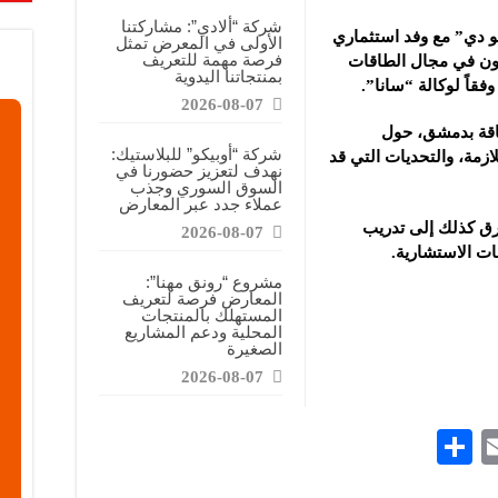
قابضة”: المعرض يشكل فرصة للقاء أصحاب الاختصاص وصناع القرار
شركة “ألادي”: مشاركتنا
و دي” مع وفد استثماري
الأولى في المعرض تمثل
ركتنا في المعرض تهدف إلى الترويج للموقع وتعزيز حضوره الإعلامي
فرصة مهمة للتعريف
اون في
مجال الطاقات
بمنتجاتنا اليدوية
دات الصناعية”: شاركنا بالمعرض لدعم مرحلة إعادة الإعمار في سوريا
قاً لوكالة “سانا”.
2026-08-07
طاقة بدمشق، حول
شركة “أوبيكو” للبلاستيك:
ازمة، والتحديات التي قد
نهدف لتعزيز حضورنا في
السوق السوري وجذب
عملاء جدد عبر المعارض
طرق كذلك إلى تدريب
2026-08-07
مات الاستشارية.
مشروع “رونق مهنا”:
المعارض فرصة لتعريف
المستهلك بالمنتجات
المحلية ودعم المشاريع
الصغيرة
2026-08-07
S
E
h
m