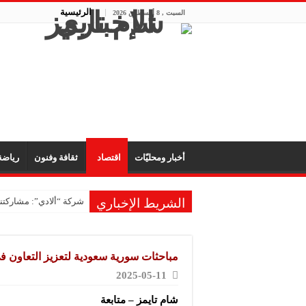
الرئيسية
السبت , 8 أغسطس 2026
أخبار ومحليّات
اقتصاد
ثقافة وفنون
رياض
الشريط الإخباري
شركة “ألادي”: مشاركتنا
شركة “أوبيكو” للبلاست
مشروع “رونق مهنا”: ال
مباحثات سورية سعودية لتعزيز التعاون ف
معمل “أكسجين نبك”: ال
2025-05-11
شركة “ريبال”: شاركنا 
شام تايمز – متابعة