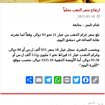
ارتفاع سعر الذهب محلياً
2025-05-10
شام تايمز – متابعة
بلغ سعر غرام الذهب من عيار 21 نحو 93 دولار، وفقاً لما نشرته
نقابة الصاغة في دمشق اليوم.
وبحسب النشرة، سجل عيار 18 سعر 955 ألف ل.س أو 80 دولار،
وغرام الذهـب عيار 21 قيراط نحو 1 مليون و112 ألف ل.س أو
93.50 دولار، أما الأونصة الذهبية 3325.10 دولار، بحسب موقع
“الليرة اليوم”.
S
E
Te
W
P
T
F
C
h
m
le
h
ri
wi
ac
o
ar
ai
gr
at
nt
tt
eb
p
e
l
a
s
er
oo
y
السابق