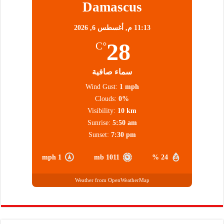
Damascus
11:13 م,
أغسطس 6, 2026
28
°C
سماء صافية
Wind Gust:
1 mph
Clouds:
0%
Visibility:
10 km
Sunrise:
5:50 am
Sunset:
7:30 pm
1 mph
1011 mb
24 %
Weather from OpenWeatherMap