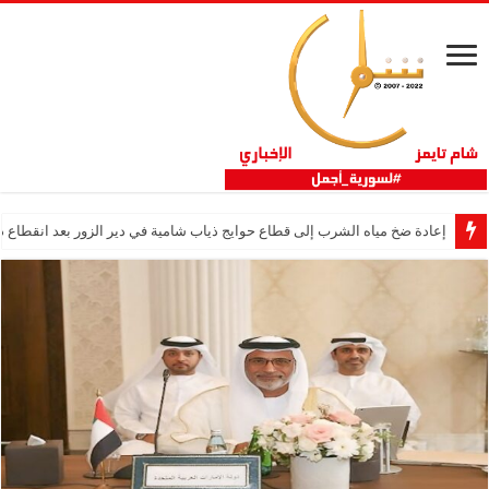
إعادة ضخ مياه الشرب إلى قطاع حوايج ذياب شامية في دير الزور بعد انقطاع دام 12 عا