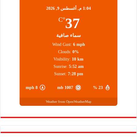
1:04 م,
أغسطس 9, 2026
37
°C
سماء صافية
Wind Gust:
6 mph
Clouds:
0%
Visibility:
10 km
Sunrise:
5:52 am
Sunset:
7:28 pm
8 mph
1007 mb
23 %
Weather from OpenWeatherMap