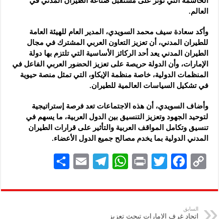
الحاسمة التي تؤثر على مستقبل صناعة الطيران المدني في
العالم.
وأكد سعادة سيف محمد السويدي، المدير العام للهيئة العامة
للطيران المدني، أن تعزيز التعاون العربي المشترك في مجال
الطيران المدني يعد أحد الركائز الأساسية التي تلتزم بها دولة
الإمارات، وأن الدولة حريصة على تعزيز الحضور العربي الفاعل في
المنظمات الدولية، خاصة منظمة الإيكاو، التي تمثل منصة حيوية
في تشكيل السياسات العالمية للطيران.
وأضاف السويدي، أن هذه الاجتماعات تعد فرصة إستراتيجية
لتوحيد الجهود وتعزيز التنسيق بين الدول العربية، ما يسهم في
تنسيق وتكامل المواقف العربية والتأثير على قرارات الطيران
المدني الدولية بما يخدم مصالح جميع الدول الأعضاء.
S
E
Te
W
P
T
F
C
h
m
le
h
ri
wi
ac
o
ar
ai
gr
at
nt
tt
eb
p
e
l
a
s
er
oo
y
السابق
اتحاد غرف الإمارات تبحث تعزيز