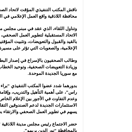
ناقش المكتب التنفيذي المؤقت لاتحاد ال
محافظة اللاذقية ‏واقع العمل الإعلامي في 
وتناول اللقاء، الذي عقد في مبنى مجلس مد
الاتحاد ‏المستقبلية لتطوير العمل الصحفي، 
بالقيد والقبول ‏والتعويضات، وتثبيت المؤ
الإعلامية، والصعوبات التي ‏تؤثر على مسيرة
وطالب الصحفيون بالإسراع في إصدار البطا
‏وزيادة ‏التعويضات الصحفية، وتوحيد الخطاب
مع ‏سوريا الجديدة ‏الموحدة.
بدورهما شدد عضوا المكتب التنفيذي “براء 
راس”، على أهمية ‏التأهيل والتدريب، وإقامة 
وعدم التفاوت في ‏الأجور ‏بين الإعلام الخاص
الاستثمارات الجديدة لدعم ‏الصندوقين ‏التقا
يسهم في تطوير العمل الصحفي والارتقاء ‏به
حضر الاجتماع رئيس مجلس مدينة اللاذقية “ع
بالمحافظة “نور الدين بريمو”.‏