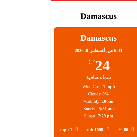
Damascus
Damascus
6:33 ص,
أغسطس 8, 2026
24
°C
سماء صافية
Wind Gust:
1 mph
Clouds:
0%
Visibility:
10 km
Sunrise:
5:51 am
Sunset:
7:29 pm
1 mph
1008 mb
66 %