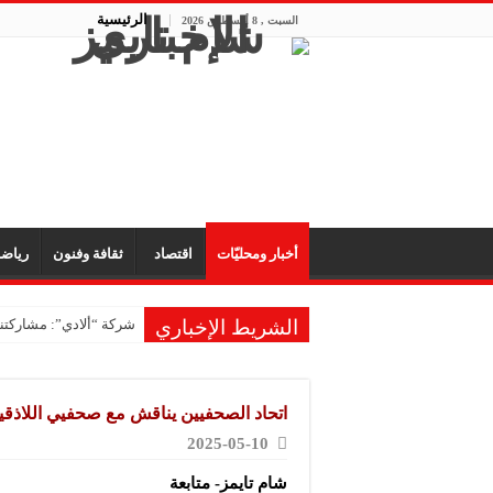
الرئيسية
السبت , 8 أغسطس 2026
أخبار ومحليّات
اقتصاد
ثقافة وفنون
رياض
الشريط الإخباري
شركة “ألادي”: مشاركتنا
اتحاد الصحفيين يناقش مع صحفيي اللاذقية
2025-05-10
شام تايمز- متابعة