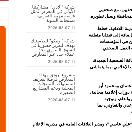
شركة “ألادي”: مشاركتنا
صحفيين، مع صحفيي
الأولى في المعرض تمثل
فرصة مهمة للتعريف
المحافظة وسبل
تطويره.‏
بمنتجاتنا اليدوية
2026-08-07
ينة اللاذقية، خطط
إضافة إلى قضايا متعلقة
شركة “أوبيكو” للبلاستيك:
قتين في المؤسسات
نهدف لتعزيز حضورنا في
 العمل الصحفي. ‏
السوق السوري وجذب
عملاء جدد عبر المعارض
قة الصحفية الجديدة،
2026-08-07
 الإعلامي، بما يتماشى
مشروع “رونق مهنا”:
المعارض فرصة لتعريف
المستهلك بالمنتجات
عثمان ومحمود أبو
المحلية ودعم المشاريع
‏دورات إعلامية مجانية،
الصغيرة
 والعام، وتوجيه
2026-08-07
عدي والتعاوني، بما
.
لي عاصي”، ومدير العلاقات ‏العامة في مديرية الإعلام