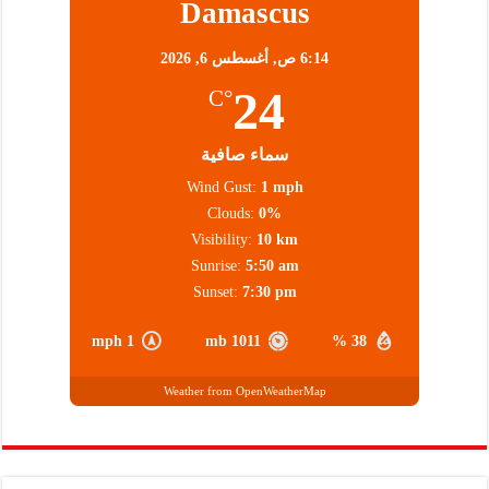
Damascus
6:14 ص,
أغسطس 6, 2026
24
°C
سماء صافية
Wind Gust:
1 mph
Clouds:
0%
Visibility:
10 km
Sunrise:
5:50 am
Sunset:
7:30 pm
1 mph
1011 mb
38 %
Weather from OpenWeatherMap