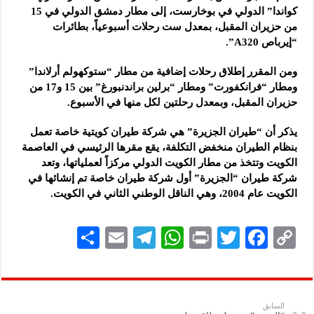
كواندا” الدولي في بوخارست، إلى مطار دمشق الدولي في 15
من حزيران المقبل، بمعدل ست رحلات أسبوعياً، بطائرات
“إيرباص A320”.
ومن المقرر إطلاق رحلات إضافية من مطار “ستوكهولم أرلاندا”
ومطار “فرانكفورت” ومطار “برلين براندنبورغ” بين 15 و17 من
حزيران المقبل، وبمعدل رحلتين لكل منها في الأسبوع.
يذكر أن “طيران الجزيرة” هي شركة طيران كويتية خاصة تعمل
بنظام الطيران منخفض التكلفة، يقع مقرها الرئيسي في العاصمة
الكويت وتتخذ من مطار الكويت الدولي مركزاً لعملياتها، وتعد
شركة طيران “الجزيرة” أول شركة طيران خاصة تم إنشائها في
الكويت عام 2004، وهي الناقل الوطني الثاني في الكويت.
S
E
Te
W
P
T
F
C
h
m
le
h
ri
wi
ac
o
ar
ai
gr
at
nt
tt
eb
p
e
l
a
s
er
oo
y
السابق