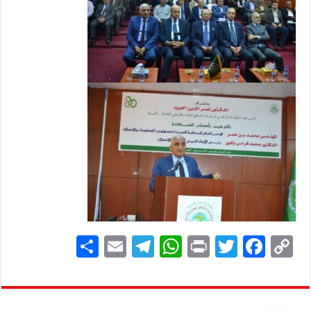
S
E
Te
W
P
T
F
C
h
m
le
h
ri
wi
ac
o
ar
ai
gr
at
nt
tt
eb
p