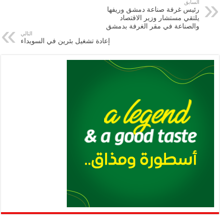
e
l
a
s
er
oo
y
السابق
رئيس غرفة صناعة دمشق وريفها
m
A
k
Li
يلتقي مستشار وزير الاقتصاد
والصناعة في مقر الغرفة بدمشق
p
n
التالي
إعادة تشغيل بئرين في السويداء
p
k