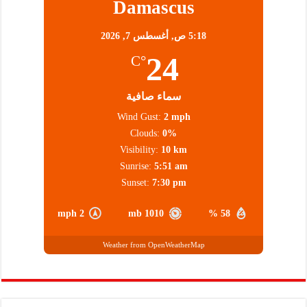
Damascus
5:18 ص,
أغسطس 7, 2026
24
°C
سماء صافية
Wind Gust:
2 mph
Clouds:
0%
Visibility:
10 km
Sunrise:
5:51 am
Sunset:
7:30 pm
2 mph
1010 mb
58 %
Weather from OpenWeatherMap