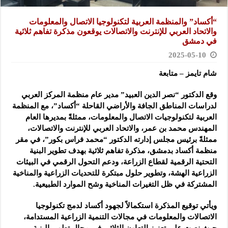
“أكساد” والمنظمة العربية لتكنولوجيا الاتصال والمعلومات
والاتحاد العربي للإنترنت والاتصالات يوقعون مذكرة تفاهم ثلاثية
في دمشق
2025-05-10
شام تايمز – متابعة
وقع الدكتور “نصر الدين العبيد” مدير عام منظمة المركز العربي
لدراسات المناطق الجافة والأراضي القاحلة “أكساد”، مع المنظمة
العربية لتكنولوجيات الاتصال والمعلومات، ممثلةً بمديرها العام
المهندس محمد بن عمر، والاتحاد العربي للإنترنت والاتصالات،
ممثلةً برئيس مجلس إدارته الدكتور “محمد فراس بكور”، في مقر
منظمة أكساد بدمشق، مذكرة تفاهم ثلاثية بهدف تطوير البنية
التحتية الرقمية لقطاع الزراعة، ودعم التحول الرقمي في البيئات
الزراعية الهشة، وتطوير حلول مبتكرة للتحديات الزراعية والمناخية
المشتركة في ظل التغيرات المناخية وشح الموارد الطبيعية.
ويأتي توقيع المذكرة استكمالاً لجهود أكساد لدمج تكنولوجيا
الاتصالات والمعلومات في مجالات التنمية الزراعية المستدامة،
حيث نصت على تعزيز التعاون الثلاثي في مجال تطوير البنية