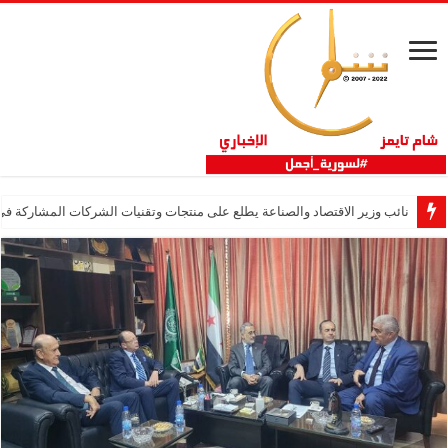
نائب وزير الاقتصاد والصناعة يطلع على منتجات وتقنيات الشركات المشاركة في “ثلاثية 