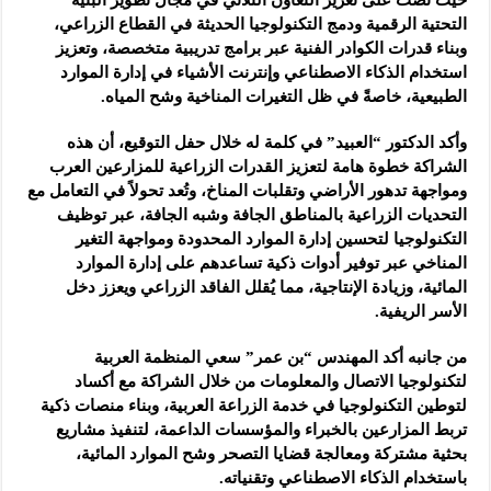
التحتية الرقمية ودمج التكنولوجيا الحديثة في القطاع الزراعي،
وبناء قدرات الكوادر الفنية عبر برامج تدريبية متخصصة، وتعزيز
استخدام الذكاء الاصطناعي وإنترنت الأشياء في إدارة الموارد
الطبيعية، خاصةً في ظل التغيرات المناخية وشح المياه.
وأكد الدكتور “العبيد” في كلمة له خلال حفل التوقيع، أن هذه
الشراكة خطوة هامة لتعزيز القدرات الزراعية للمزارعين العرب
ومواجهة تدهور الأراضي وتقلبات المناخ، وتُعد تحولاً في التعامل مع
التحديات الزراعية بالمناطق الجافة وشبه الجافة، عبر توظيف
التكنولوجيا لتحسين إدارة الموارد المحدودة ومواجهة التغير
المناخي عبر توفير أدوات ذكية تساعدهم على إدارة الموارد
المائية، وزيادة الإنتاجية، مما يُقلل الفاقد الزراعي ويعزز دخل
الأسر الريفية.
من جانبه أكد المهندس “بن عمر” سعي المنظمة العربية
لتكنولوجيا الاتصال والمعلومات من خلال الشراكة مع أكساد
لتوطين التكنولوجيا في خدمة الزراعة العربية، وبناء منصات ذكية
تربط المزارعين بالخبراء والمؤسسات الداعمة، لتنفيذ مشاريع
بحثية مشتركة ومعالجة قضايا التصحر وشح الموارد المائية،
باستخدام الذكاء الاصطناعي وتقنياته.