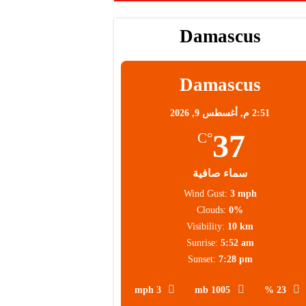
Damascus
Damascus
2:51 م,
أغسطس 9, 2026
37
°C
سماء صافية
Wind Gust:
3 mph
Clouds:
0%
Visibility:
10 km
Sunrise:
5:52 am
Sunset:
7:28 pm
3 mph
1005 mb
23 %