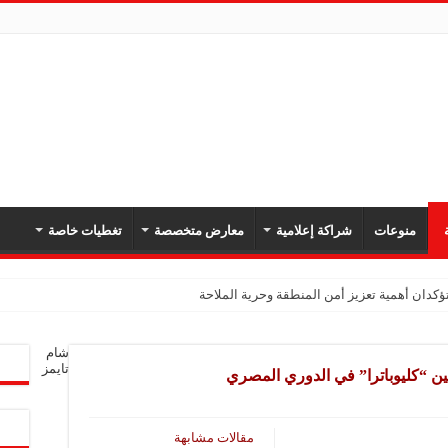
ة
منوعات
شراكة إعلامية
معارض متخصصة
تغطيات خاصة
كدان أهمية تعزيز أمن المنطقة وحرية الملاحة
شام
تايمز
ن “كليوباترا” في الدوري المصري
مقالات مشابهة