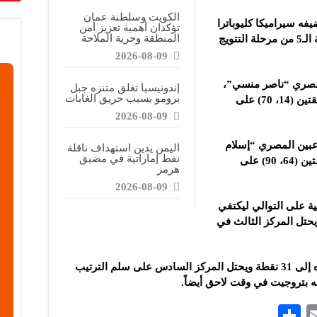
الكويت وسلطنة عمان
فه سيراميكا كليوباترا
تؤكدان أهمية تعزيز أمن
المنطقة وحرية الملاحة
(2-2) في المباراة التي جمعتهما، في الجولة الـ5 من مرحلة التتويج
2026-08-09
لمصري “ناصر منسي”،
إندونيسيا تغلق متنزه جبل
برومو بسبب حريق الغابات
والتونسي “سيف الدين الجزيري” في الدقيقتين (14، 70) على
2026-08-09
عبين المصري “إسلام
اليمن يدين استهداف ناقلة
نفط إماراتية في مضيق
عيسى”، والمغربي “حمد بلحاج” في الدقيقتين (64، 90) على
هرمز
2026-08-09
ية على التوالي ليكتفي
 بها رصيده إلى 40 نقطة ويحتل المركز الثالث في
في حين رفع نادي سيراميكا كليوباترا رصيده إلى 31 نقطة ويحتل المركز السادس على سلم الترتيب
فه بتروجيت في وقت لاحق أيضاً.
S
E