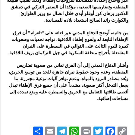
أكبر واحتاج إخماده ‏للمساندة بمروحيات إطفاء، وذلك بسبب طبيعة
المنطقة وتضاريسها الصعبة، مؤكدا ‏أن السفير التركي في دمشق
‏الدكتور برهان كور أوغلو أبدى خلال اتصال مع وزير الطوارئ
‏والكوارث رائد الصالح استعداد بلاده للمساندة.
من جانبه، أوضح الدفاع المدني عبر قناته على “تلغرام” أن فرق
‏الإطفاء التابعة له ولفوج إطفاء اللاذقية، تواجه تحديات ‏وصعوبات
كبيرة لليوم الثالث على التوالي في السيطرة على النيران
‏المشتعلة بأحراج منطقة السكرية في جبل التركمان بريف اللاذقية.‏
وأشار الدفاع المدني إلى أن الفرق تعاني من صعوبة تضاريس
المنطقة، وعدم ‏وجود خطوط نيران جاهزة للحد من توسع الحريق،
وبُعد مصادر التزود ‏بالمياه، وعدم توافر آليات نوعية مجنزرة، ما
يجعل التدخل أكثر صعوبة، مشدداً على أن ‏جميع فرق الإطفاء تبذل
أقصى طاقتها للتعامل مع الحريق ‏والسيطرة عليه ومنع تمدده إلى
مساحات إضافية.‏
S
E
Te
W
P
T
F
C