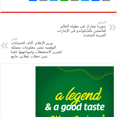
h
m
le
h
ri
wi
ac
o
ar
ai
gr
at
nt
tt
eb
p
e
l
a
s
er
oo
y
السابق
سوريا تشارك في بطولة العالم
m
A
k
Li
للناشئين بالتايكواندو في الإمارات
العربية المتحدة
p
n
التالي
وزير الإعلام: آلاف الحسابات
p
k
الوهمية تنشر معلومات مضللة
لتعزيز الاستقطاب ولمواجهتها علينا
تبني خطاب عقلاني جامع