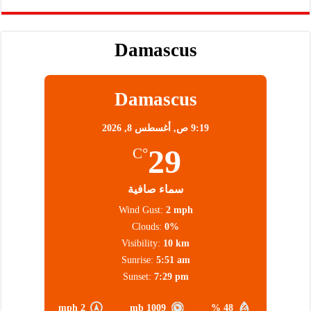
Damascus
Damascus
9:19 ص,
أغسطس 8, 2026
29
°C
سماء صافية
Wind Gust:
2 mph
Clouds:
0%
Visibility:
10 km
Sunrise:
5:51 am
Sunset:
7:29 pm
2 mph
1009 mb
48 %