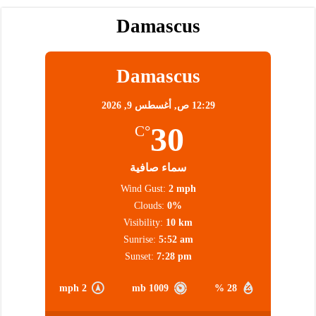
Damascus
Damascus
12:29 ص,
أغسطس 9, 2026
30
°C
سماء صافية
Wind Gust:
2 mph
Clouds:
0%
Visibility:
10 km
Sunrise:
5:52 am
Sunset:
7:28 pm
2 mph
1009 mb
28 %