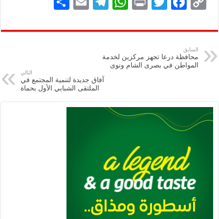
S
E
Te
W
P
T
F
C
h
m
le
h
ri
wi
ac
o
ar
ai
gr
at
nt
tt
eb
p
e
l
a
s
er
oo
y
السابق
محافظة درعا تجهز مركزين لخدمة
m
A
k
Li
المواطن في بصرى الشام ونوى
التالي
p
n
آفاق جديدة لتنمية المجتمع في
الملتقى الشبابي الأول بحماة
p
k