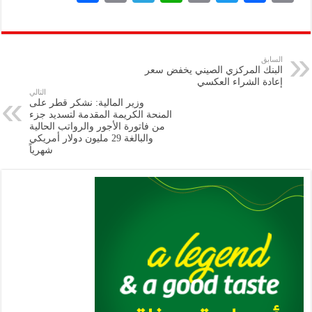
h
m
le
h
ri
wi
ac
o
ar
ai
gr
at
nt
tt
eb
p
e
l
a
s
er
oo
y
السابق
البنك المركزي الصيني يخفض سعر
m
A
k
Li
إعادة الشراء العكسي
التالي
p
n
وزير المالية: نشكر قطر على
المنحة الكريمة المقدمة لتسديد جزء
p
k
من فاتورة الأجور والرواتب الحالية
والبالغة 29 مليون دولار أمريكي
شهرياً