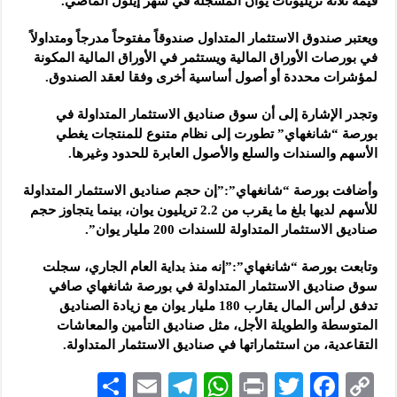
قيمة ثلاثة تريليونات يوان المسجلة في شهر إيلول الماضي.
ويعتبر صندوق الاستثمار المتداول صندوقاً مفتوحاً مدرجاً ومتداولاً
في بورصات الأوراق المالية ويستثمر في الأوراق المالية المكونة
لمؤشرات محددة أو أصول أساسية أخرى وفقا لعقد الصندوق.
وتجدر الإشارة إلى أن سوق صناديق الاستثمار المتداولة في
بورصة “شانغهاي” تطورت إلى نظام متنوع للمنتجات يغطي
الأسهم والسندات والسلع والأصول العابرة للحدود وغيرها.
وأضافت بورصة “شانغهاي”:”إن حجم صناديق الاستثمار المتداولة
للأسهم لديها بلغ ما يقرب من 2.2 تريليون يوان، بينما يتجاوز حجم
صناديق الاستثمار المتداولة للسندات 200 مليار يوان”.
وتابعت بورصة “شانغهاي”:”إنه منذ بداية العام الجاري، سجلت
سوق صناديق الاستثمار المتداولة في بورصة شانغهاي صافي
تدفق لرأس المال يقارب 180 مليار يوان مع زيادة الصناديق
المتوسطة والطويلة الأجل، مثل صناديق التأمين والمعاشات
التقاعدية، من استثماراتها في صناديق الاستثمار المتداولة.
S
E
Te
W
P
T
F
C