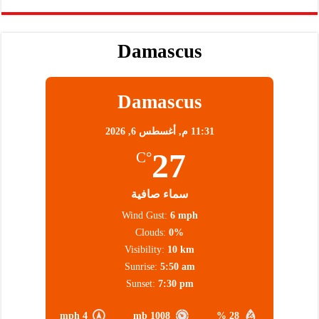
Damascus
Damascus
11:31 م,
أغسطس 6, 2026
27
°C
سماء صافية
Wind Gust:
6 mph
Clouds:
0%
Visibility:
10 km
Sunrise:
5:50 am
Sunset:
7:30 pm
4 mph
1008 mb
28 %