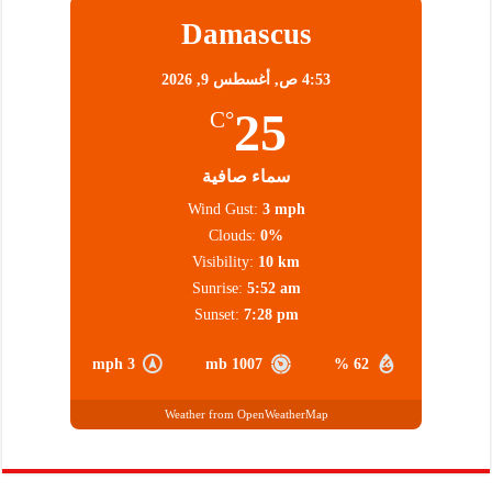
Damascus
4:53 ص,
أغسطس 9, 2026
25
°C
سماء صافية
Wind Gust:
3 mph
Clouds:
0%
Visibility:
10 km
Sunrise:
5:52 am
Sunset:
7:28 pm
3 mph
1007 mb
62 %
Weather from OpenWeatherMap