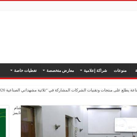
ة
منوعات
شراكة إعلامية
معارض متخصصة
تغطيات خاصة
عة يطلع على منتجات وتقنيات الشركات المشاركة في “ثلاثية مشهداني الصناعية 2026” بدمشق
شام
تايمز