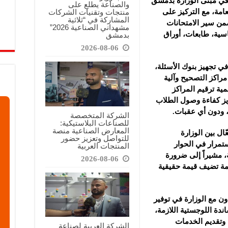
في مبنى الوزارة بدمشق
والصناعة يطلع على
منتجات وتقنيات الشركات
عامة، مع التركيز على
المشاركة في “ثلاثية
ضمن سير الامتحانات
مشهداني الصناعية 2026”
سية، طابعات، أوراق
بدمشق
2026-08-06
ي تجهيز بنوك الأسئلة،
مراكز التصحيح وآلية
مية ترقيم المراكز
عزيز كفاءة وصول الطلاب
 ودون أي عقبات.‏
الشركة المتخصصة
للصناعات البلاستيكية:
المعارض الصناعية منصة
ّال بين الوزارة
للتواصل وتعزيز حضور
ستمرار في الحوار
المنتجات العربية
 مشيراً إلى ضرورة
2026-08-06
ئمة تضيف قيمة حقيقية
ن مع الوزارة في توفير
ندة اللوجستية اللازمة،
 وتقديم الخدمات
الشركة العربية لصناعة