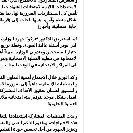
واستعرض المشاركون بالاجتماع الذي عقد 
‏الاستعدادات اللازمة لامتحانات الشهادات ال
تأمين كل ‏المستلزمات الضرورية لها، بما ي
بشكل منظم وآمن، ‏أهمها الحاجة إلى (قرطا
إجابة امتحانية، وأحبار).‏
كما استعرض الدكتور “تركو” جهود الوزارة ف
التي ‏توفر أسئلة عالية الجودة، وخطة توزيع 
اختيار ‏المصححين ومندوبي الوزارة، مبيناً أه
الامتحانية في ‏تنظيم العملية الامتحانية وت
إلى المراكز ‏الامتحانية في الوقت المناسب،
وأكد الوزير خلال الاجتماع أهمية التعاون الفع
والمنظمات ‏الإنسانية، داعياً إلى ضرورة الا
والتنسيق لضمان تحقيق ‏الأهداف المشتركة،
العمل بشكل موحد لتوفير بيئة امتحانية ‏ملا
للعملية التعليمية.‏
وأبدت المنظمات المشاركة استعدادها للتعاو
هذه ‏الاحتياجات، وتقديم الدعم الفني والمسا
وتعزيز الجهود ‏من أجل تحسين جودة التعليم