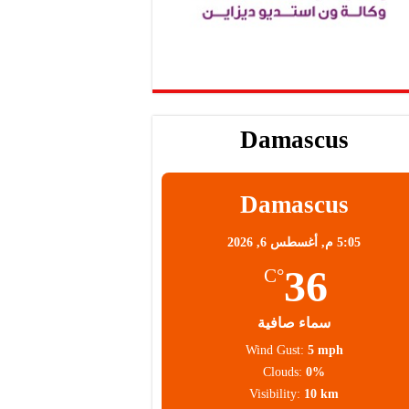
Damascus
Damascus
5:05 م,
أغسطس 6, 2026
36
°C
سماء صافية
Wind Gust:
5 mph
Clouds:
0%
Visibility:
10 km