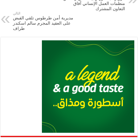
m
A
k
Li
منظمات العمل الإنساني آفاق
التعاون ‏المشترك
p
n
التالي
مديرية أمن طرطوس تلقي القبض
p
k
على العقيد المجرم سالم اسكندر
طراف