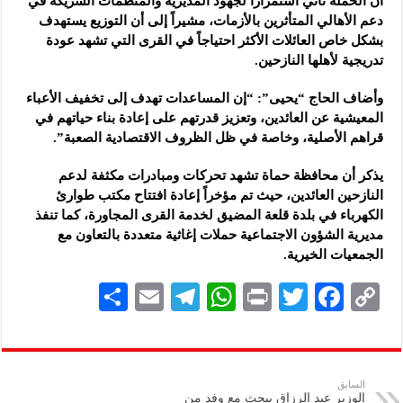
أن الحملة تأتي استمراراً لجهود المديرية والمنظمات الشريكة في
دعم الأهالي المتأثرين بالأزمات، مشيراً إلى أن التوزيع يستهدف
بشكل خاص العائلات الأكثر احتياجاً في القرى التي تشهد عودة
تدريجية لأهلها النازحين.
وأضاف الحاج “يحيى”: “إن المساعدات تهدف إلى تخفيف الأعباء
المعيشية عن العائدين، وتعزيز قدرتهم على إعادة بناء حياتهم في
قراهم الأصلية، وخاصة في ظل الظروف الاقتصادية الصعبة”.
يذكر أن محافظة حماة تشهد تحركات ومبادرات مكثفة لدعم
النازحين العائدين، حيث تم مؤخراً إعادة افتتاح مكتب طوارئ
الكهرباء في بلدة قلعة المضيق لخدمة القرى المجاورة، كما تنفذ
مديرية الشؤون الاجتماعية حملات إغاثية متعددة بالتعاون مع
الجمعيات الخيرية.
S
E
Te
W
P
T
F
C
h
m
le
h
ri
wi
ac
o
ar
ai
gr
at
nt
tt
eb
p
e
l
a
s
er
oo
y
السابق
الوزير عبد الرزاق يبحث مع وفد من