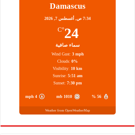
Damascus
7:34 ص,
أغسطس 7, 2026
24
°C
سماء صافية
Wind Gust:
3 mph
Clouds:
0%
Visibility:
10 km
Sunrise:
5:51 am
Sunset:
7:30 pm
4 mph
1010 mb
56 %
Weather from OpenWeatherMap