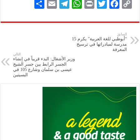
S
E
Te
W
P
T
F
C
h
m
le
h
ri
wi
ac
o
ar
ai
gr
at
nt
tt
eb
p
e
l
a
s
er
oo
y
السابق
“أبوظبي للغة العربية” يكرم 15
m
A
k
Li
مدرسة لمبادراتها في ترسيخ
المعرفة
p
n
التالي
وزير الأشغال: البدء قريباً في إنشاء
p
k
الجسر الرابط بين جسر الشيخ
عيسى بن سلمان وشارع 105 في
البسيتين