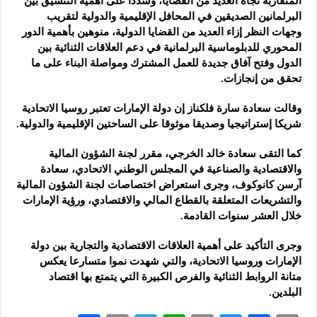
المتقاربة تجاه العديد من القضايا، وشددا على أهمية التنسيق بين
البرلمانين الصديقين في المحافل الإقليمية والدولية لتقريب
وجهات النظر إزاء العديد من القضايا الدولية، منوهين بأهمية الدور
المحوري للدبلوماسية البرلمانية في دعم العلاقات الثنائية بين
الدول وفتح آفاق جديدة للعمل المشترك ومواصلة البناء على ما
تحقق من إنجازات.
وقالت سعادة سارة فلكناز إن دولة الإمارات تعتبر روسيا الاتحادية
شريكا إستراتيجيا وصديقا موثوقا على الساحتين الإقليمية والدولية.
كما التقى سعادة خالد الخرجي، مقرر لجنة الشؤون المالية
والاقتصادية والصناعية في المجلس الوطني الاتحادي، سعادة
آرسن كانوكوف، وجرى استعراض اختصاصات لجنة الشؤون المالية
والتشريعات المتعلقة بالقطاع المالي والاقتصادي، ورؤية الإمارات
خلال العشر سنوات القادمة.
وجرى التأكيد على أهمية العلاقات الاقتصادية والتجارية بين دولة
الإمارات وروسيا الاتحادية، والتي شهدت نموا متسارعا يعكس
متانة الروابط الثنائية والفرص الكبيرة التي يتمتع بها اقتصاد
البلدين.