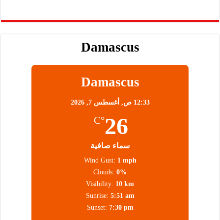
Damascus
Damascus
12:33 ص,
أغسطس 7, 2026
26
°C
سماء صافية
Wind Gust:
1 mph
Clouds:
0%
Visibility:
10 km
Sunrise:
5:51 am
Sunset:
7:30 pm