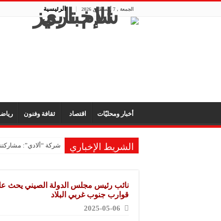
الرئيسية
الجمعة , 7 أغسطس 2026
أخبار ومحليّات
اقتصاد
ثقافة وفنون
رياض
الشريط الإخباري
شركة “ألادي”: مشاركتنا
شركة “أوبيكو” للبلاست
مشروع “رونق مهنا”: ال
نائب رئيس مجلس الدولة الصيني يحث عل
معمل “أكسجين نبك”: ال
قوارب جنوب غربي البلاد
2025-05-06
شركة “ريبال”: شاركنا 