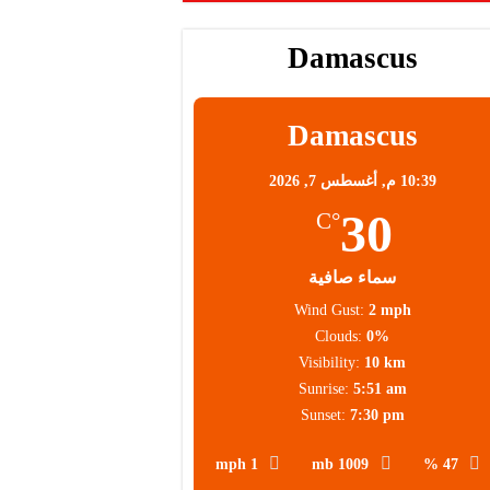
Damascus
Damascus
10:39 م,
أغسطس 7, 2026
30
°C
سماء صافية
Wind Gust:
2 mph
Clouds:
0%
Visibility:
10 km
Sunrise:
5:51 am
Sunset:
7:30 pm
1 mph
1009 mb
47 %