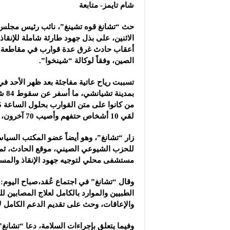
مجموعة “عمر الطيب ال
شام تايمز- متابعة
موقع “نيوز بيردز”: مشا
حث “تشانغ قوه تشينغ”، نائب رئيس مجلس
شركة “قمم الجودة للمع
الاثنين، على بذل جهود طارئة شاملة للإنقاذ
أعقاب حادث غرق عدة قوارب في مقاطعة 
الصين، وفقاً لوكالة “شينخوا”.
بمدين
لقي 10 أشخاص حتفهم وأصيب 70 آخرون، بينما نجا 4 دون أذى.
زار “تشانغ”، وهو أيضاً عضو المكتب السياس
للحزب الشيوعي الصيني، موقع الحادث، ثم ت
مستشفى محلي لتوجيه جهود الإنقاذ والمساع
وقال “تشانغ” في اجتماع عُقد،صباح اليوم:”إ
الطبيين والموارد بالكامل لعلاج المصابين ل
والإعاقات، وحث على تقديم الدعم الكامل ل
وفيما يتعلق بإجراءات السلامة، دعا “تشانغ” 