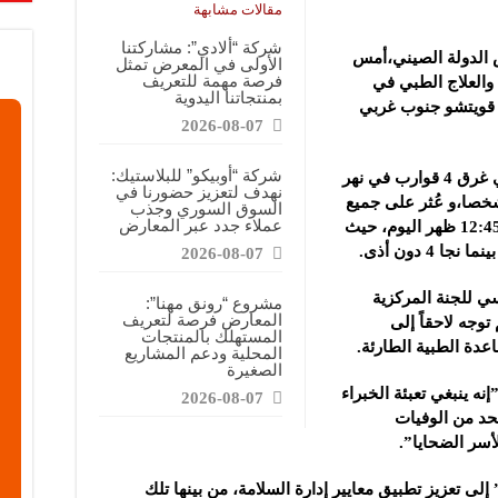
قابضة”: المعرض يشكل فرصة للقاء أصحاب الاختصاص وصناع القرار
مقالات مشابهة
ركتنا في المعرض تهدف إلى الترويج للموقع وتعزيز حضوره الإعلامي
شركة “ألادي”: مشاركتنا
 الدولة الصيني،أمس
الأولى في المعرض تمثل
دات الصناعية”: شاركنا بالمعرض لدعم مرحلة إعادة الإعمار في سوريا
فرصة مهمة للتعريف
 والعلاج الطبي في
بمنتجاتنا اليدوية
قويتشو جنوب غربي
2026-08-07
شركة “أوبيكو” للبلاستيك:
تسببت رياح عاتية مفاجئة بعد ظهر الأحد في غرق 4 قوارب في نهر
نهدف لتعزيز حضورنا في
ة تشيانشي، ما أسفر عن سقوط 84 شخصا،و عُثر على جميع
السوق السوري وجذب
عملاء جدد عبر المعارض
من كانوا على متن القوارب بحلول الساعة 12:45 ظهر اليوم، حيث
2026-08-07
ي للجنة المركزية
مشروع “رونق مهنا”:
المعارض فرصة لتعريف
وجه لاحقاً إلى
المستهلك بالمنتجات
دة الطبية الطارئة.
المحلية ودعم المشاريع
الصغيرة
نه ينبغي تعبئة الخبراء
2026-08-07
لحد من الوفيات
أسر الضحايا”.
إلى تعزيز تطبيق معايير إدارة السلامة، من بينها تلك