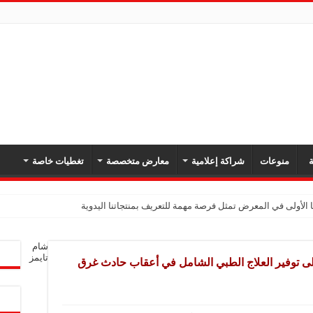
ة
منوعات
شراكة إعلامية
معارض متخصصة
تغطيات خاصة
 الأولى في المعرض تمثل فرصة مهمة للتعريف بمنتجاتنا اليدوية
يك: نهدف لتعزيز حضورنا في السوق السوري وجذب عملاء جدد عبر المعارض
شام
معارض فرصة لتعريف المستهلك بالمنتجات المحلية ودعم المشاريع الصغيرة
تايمز
ى توفير العلاج الطبي الشامل في أعقاب حادث غرق
شركة تواصل مشاركتها في المعارض المتخصصة بهدف تعزيز التعريف بمنتجاتها من الغ
في المعرض للتوسع في السوق السورية ودعم الاقتصاد