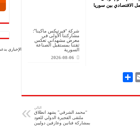
مل الاقتصادي بين سوريا
شركة “فيرتيكس ماكينا”:
مشاركتنا الأولى في
معرض مشهداني تعكس
ثقتنا بمستقبل الصناعة
الإخباري بدع
السورية
2026-08-06
S
E
h
m
ar
ai
e
l
التالي
“محمد الشرقي” يشهد انطلاق
ملتقى الفجيرة الدولي للعود
بمشاركة فنانين وعازفين دوليين