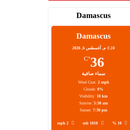
محلية
Damascus
Damascus
1:24 م,
أغسطس 6, 2026
36
°C
سماء صافية
Wind Gust:
2 mph
Clouds:
0%
Visibility:
10 km
Sunrise:
5:50 am
Sunset:
7:30 pm
2 mph
1010 mb
10 %