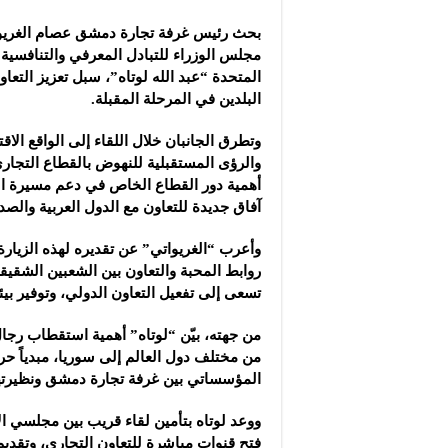
شركة “جالكسي أوتوميش
بحث رئيس غرفة تجارة دمشق عصام الغريوا
شركة “علاء دعبول للكيم
‏مجلس الوزراء
للتبادل المعرفي والتنافسية 
شركة “عكاظ” للإمداد: 
المتحدة “عبد ‏الله لوتاه”، سبل تعزيز التعا
البلدين في المرحلة ‏المقبلة.‏
وتطرق الجانبان خلال اللقاء إلى ‏الواقع الا
والرؤى المستقبلية للنهوض بالقطاع ‏التجار
أهمية دور القطاع الخاص في دعم مسيرة ‏الت
آفاق جديدة للتعاون مع الدول العربية والصدي
وأعرب “الغريواتي” عن تقديره لهذه الزيارة
روابط ‏المحبة والتعاون بين الشعبين الشقيقي
تسعى إلى تفعيل ‏التعاون الدولي، وتوفير بيئة
من جهته، بيّن “لوتاه” أهمية استقطاب رجا
من مختلف ‏دول العالم إلى سوريا، مبدياً حر
المؤسساتي بين ‏غرفة تجارة دمشق ونظيرتها
ووعد لوتاه بتأمين لقاء قريب بين مجلسي ا
فتح قنوات ‏مباشرة للتعاون التجاري، وتقديم