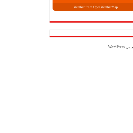
Weather from OpenWeatherMap
م من
WordPress