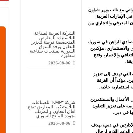
ن”: المعارض المتخصصة تساهم في دعم الصناعة السورية وتعزيز حضور المنتجات ال
تي مع نائب وزير شؤون
اويات”: نحرص على توفير مواد أولية عالية الجودة لدعم الصناعة المحلية
في الإمارات العربية
مشاركتنا في المعرض خطوة للتوسع وتعزيز حضورنا في السوق
ون المعرفي والتجاري بين
الشركة العربية لصناعة
البلاستيك: المعارض
المتخصصة فرصة لتعزيز
قتصادي الراهن في سوريا،
التعاون ورفد السوق
ي والاستثماري، مؤكدين
السورية بمنتجات صناعية
عافي والإعمار، وفتح
متطورة
قة.‏
2026-08-06
 التي تهدف إلى تعزيز
ن، مؤكداً أن الغرفة
 استثمارية جاذبة.‏
ل الأعمال والمستثمرين
شركة “KMP” للصناعات
صه على تعزيز التعاون
البلاستيكية: المعارض تفتح
آفاق التعاون والتعريف
 في دبي.‏
بجودة المنتج السوري
2026-08-06
لإدارتين في دبي، بهدف
 الدعم اللازم لرجال