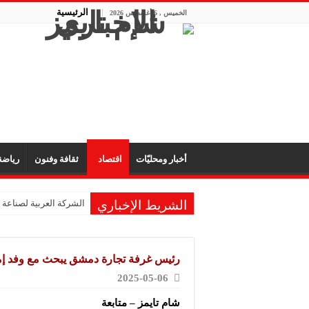
الرئيسية
الخميس , 6 أغسطس 2026
أخبار ومحليّات
اقتصاد
ثقافة وفنون
رياض
الشريط الإخباري
الشركة العربية لصناعة
شركة “KMP” للصناعات البلاستيكية: المعارض تفتح آفاق التعاون والتعريف بجودة المنتج السوري
شركة “فيرتيكس ماكينا”
رئيس غرفة تجارة دمشق يبحث مع وفد إمار
شركة “سوريا بلاست”: ال
2025-05-06
شركة “كاربوباتش”: الم
شام تايمز – متابعة